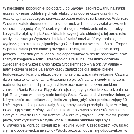
W niedzielne popołudnie, po dotarciu do Savony i zaokrętowaniu na statku
uczestnicy rejsu oddali się chwili relaksu przy dobrej kawie oraz drinku
oczekując na rozpoczęcie pierwszego etapu podróży na Lazurowe Wybrzeże.
W poniedziałek, drugiego dnia rejsu poranek w Tulonie przywitał wszystkich
słoneczną pogodą. Część osób wybrała się na zwiedzanie miasta, drudzy
korzystali z pięknych plaż oraz idealnie czystej, ale chłodnej o tej porze roku
wody Lazurowego Wybrzeża. Istniała również możliwość wybrania się na
wycieczkę do miasta najsłynniejszego żandarma na świecie – Saint - Tropez.
W poniedziałek przed kolacją rozegrano 1 serię turnieju, podczas której
pozostali uczestnicy rejsu oddali się odpoczynkowi w strefie basenowej oraz
licznych knajpach Pacifici. Trzeciego dnia rejsu na uczestników czekało
zwiedzanie pierwszej z wysp Morza Śródziemnego – Majorki. W Palmie –
największym mieście Balearów każdy znalazł coś dla siebie- piękne
budownictwo, kościoły, plaże, ciepłe morze oraz wspaniałe jedzenie. Czwarty
dzień rejsu to kontynentalna Hiszpania i piękne Alicante z ciepłym morzem,
nadmorską promenadą, ulicą grzybków oraz najważniejszym punktem –
zamkiem Santa Barbara. Piąty dzień rejsu to jedyny dzień bez schodzenia na
ląd. Rozegrano w nim trzy serie turnieju Skata. Czwartek był również dniem, w
którym część uczestników zatęskniła za lądem, gdyż wiatr przekraczający 80
km/h i wysokie fale powodowały, że ogromny statek przechylał się to w jedną,
to w drugą stronę. Szósty dzień rejsu to druga z wysp Morza Śródziemnego –
Sardynia i miasto Olbia. Na uczestników czekały wąskie uliczki miasta, piękne
plaże, oraz krystalicznie czysta woda. Ostatnim punktem rejsu była
Civitavecchia, którą od Rzymu dzieli jedynie 70 km. Cześć uczestników udało
się na krótkie zwiedzanie stolicy Włoch, pozostali oddali się odpoczynkowi w