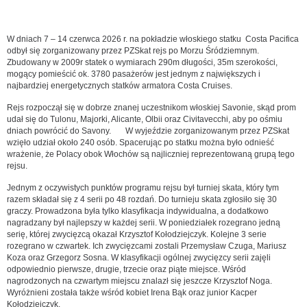
W dniach 7 – 14 czerwca 2026 r. na pokładzie włoskiego statku Costa Pacifica
odbył się zorganizowany przez PZSkat rejs po Morzu Śródziemnym.
Zbudowany w 2009r statek o wymiarach 290m długości, 35m szerokości,
mogący pomieścić ok. 3780 pasażerów jest jednym z największych i
najbardziej energetycznych statków armatora Costa Cruises.
Rejs rozpoczął się w dobrze znanej uczestnikom włoskiej Savonie, skąd prom
udał się do Tulonu, Majorki, Alicante, Olbii oraz Civitavecchi, aby po ośmiu
dniach powrócić do Savony. W wyjeździe zorganizowanym przez PZSkat
wzięło udział około 240 osób. Spacerując po statku można było odnieść
wrażenie, że Polacy obok Włochów są najliczniej reprezentowaną grupą tego
rejsu.
Jednym z oczywistych punktów programu rejsu był turniej skata, który tym
razem składał się z 4 serii po 48 rozdań. Do turnieju skata zgłosiło się 30
graczy. Prowadzona była tylko klasyfikacja indywidualna, a dodatkowo
nagradzany był najlepszy w każdej serii. W poniedziałek rozegrano jedną
serię, której zwycięzcą okazał Krzysztof Kołodziejczyk. Kolejne 3 serie
rozegrano w czwartek. Ich zwycięzcami zostali Przemysław Czuga, Mariusz
Koza oraz Grzegorz Sosna. W klasyfikacji ogólnej zwycięzcy serii zajęli
odpowiednio pierwsze, drugie, trzecie oraz piąte miejsce. Wśród
nagrodzonych na czwartym miejscu znalazł się jeszcze Krzysztof Noga.
Wyróżnieni została także wśród kobiet Irena Bąk oraz junior Kacper
Kołodziejczyk.