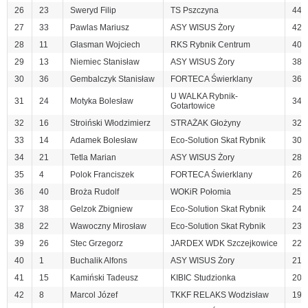
26
23
Sweryd Filip
TS Pszczyna
44
27
33
Pawlas Mariusz
ASY WISUS Żory
42
28
11
Glasman Wojciech
RKS Rybnik Centrum
40
29
13
Niemiec Stanisław
ASY WISUS Żory
38
30
36
Gembalczyk Stanisław
FORTECA Świerklany
36
U WALKA Rybnik-
31
24
Motyka Bolesław
34
Gotartowice
32
16
Stroiński Włodzimierz
STRAŻAK Głożyny
32
33
14
Adamek Bolesław
Eco-Solution Skat Rybnik
30
34
21
Tetla Marian
ASY WISUS Żory
28
35
4
Polok Franciszek
FORTECA Świerklany
26
36
40
Broża Rudolf
WOKiR Połomia
25
37
38
Gelzok Zbigniew
Eco-Solution Skat Rybnik
24
38
22
Wawoczny Mirosław
Eco-Solution Skat Rybnik
23
39
26
Stec Grzegorz
JARDEX WDK Szczejkowice
22
40
1
Buchalik Alfons
ASY WISUS Żory
21
41
15
Kamiński Tadeusz
KIBIC Studzionka
20
42
8
Marcol Józef
TKKF RELAKS Wodzisław
19