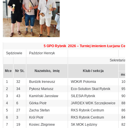
5 GPO Rybnik 2026 – Turniej imieniem Łucjana Ceb
Sędziowie
Paździor Henryk
Sekretariat:
Mce
Nr St.
Nazwisko, imię
Klub / sekcja
mce
1
32
Burdzik Ireneusz
WOKiR Połomia
100
2
34
Pykosz Mariusz
Eco-Solution Skat Rybnik
95
3
43
Kamiński Jarosław
SILESIA Rybnik
90
4
6
Górka Piotr
JARDEX WDK Szczejkowice
88
5
27
Zacha Stefan
RKS Rybnik Centrum
86
6
3
Król Piotr
RKS Rybnik Centrum
84
7
19
Kosiec Zbigniew
SK MOK Lędziny
82