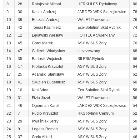
8
28
Ratajczak Michał
HERKULES Rydułtowy
80
9
30
Kąsek Andrzej
JARDEX WDK Szczejkowice
78
10
39
Beczała Andrzej
WALET Pawłowice
76
11
42
Tomas Kazimierz
Eco-Solution Skat Rybnik
74
12
12
Łękawski Wiesław
FORTECA Świerklany
72
13
45
Gorol Marek
ASY WISUS Żory
70
14
47
Gidlecki Władysław
niezrzeszony
68
15
35
Bartosik Wojciech
SILESIA Rybnik
66
16
17
Profaska Krzysztof
ASY WISUS Żory
64
17
25
Adamski Stanisław
ASY WISUS Żory
62
18
41
Skupień Eugeniusz
ASY WISUS Żory
60
19
10
Kral Adam
Eco-Solution Skat Rybnik
58
20
31
Fizia Józef
WALET Pawłowice
56
21
46
Ogierman Karol
JARDEX WDK Szczejkowice
54
22
7
Pudło Krzysztof
RKS Rybnik Centrum
52
23
29
Kwaśniak Jerzy
ASY WISUS Żory
50
24
9
Łogasz Roman
ASY WISUS Żory
48
25
37
Grela Alfred
ASY WISUS Żory
46