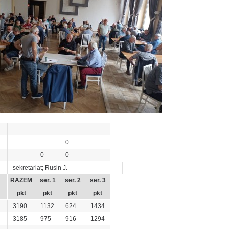
0
0
0
sekretariat; Rusin J.
RAZEM
ser. 1
ser. 2
ser. 3
pkt
pkt
pkt
pkt
3190
1132
624
1434
3185
975
916
1294