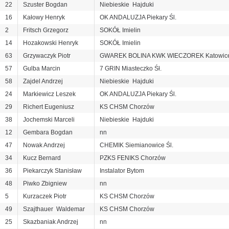
22
Szuster Bogdan
Niebieskie Hajduki
16
Kałowy Henryk
OK ANDALUZJA Piekary Śl.
2
Fritsch Grzegorz
SOKÓŁ Imielin
14
Hozakowski Henryk
SOKÓŁ Imielin
63
Grzywaczyk Piotr
GWAREK BOLINA KWK WIECZOREK Katowic
57
Gulba Marcin
7 GRIN Miasteczko Śł.
58
Zajdel Andrzej
Niebieskie Hajduki
24
Markiewicz Leszek
OK ANDALUZJA Piekary Śl.
29
Richert Eugeniusz
KS CHSM Chorzów
38
Jochemski Marceli
Niebieskie Hajduki
12
Gembara Bogdan
nn
47
Nowak Andrzej
CHEMIK Siemianowice Śl.
34
Kucz Bernard
PZKS FENIKS Chorzów
36
Piekarczyk Stanisław
Instalator Bytom
48
Piwko Zbigniew
nn
5
Kurzaczek Piotr
KS CHSM Chorzów
49
Szajthauer Waldemar
KS CHSM Chorzów
25
Skazbaniak Andrzej
nn