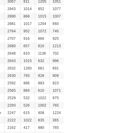
3067
811
1205
1051
2943
1014
852
1077
2890
868
1015
1007
2881
1017
1204
660
2764
952
1072
740
2707
916
866
925
2680
657
810
1213
2648
810
1136
702
2643
1015
632
996
2632
1260
681
691
2630
793
928
909
2592
886
883
823
2565
884
610
1071
2529
532
1022
975
2293
526
1002
765
e
2247
615
408
1224
2222
1022
835
365
2162
417
980
765