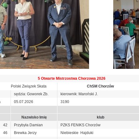
5 Otwarte Mistrzostwa Chorzowa 2026
Polski Związek Skata
ChSM Chorzów
sędzia: Goworek Zb.
kierownik: Maroński J.
a
05.07.2026
3190
Nazwisko Imię
klub
42
Przybyła Damian
PZKS FENIKS Chorzów
46
Brewka Jerzy
Niebieskie Hajduki