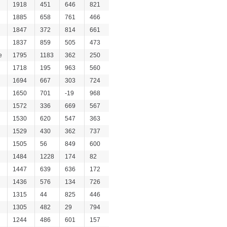
1918
451
646
821
1885
658
761
466
1847
372
814
661
1837
859
505
473
e
1795
1183
362
250
1718
195
963
560
1694
667
303
724
1650
701
-19
968
1572
336
669
567
1530
620
547
363
1529
430
362
737
1505
56
849
600
1484
1228
174
82
1447
639
636
172
1436
576
134
726
1315
44
825
446
1305
482
29
794
1244
486
601
157