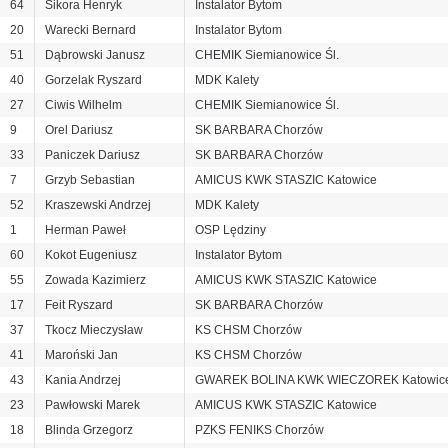
64
Sikora Henryk
Instalator Bytom
20
Warecki Bernard
Instalator Bytom
51
Dąbrowski Janusz
CHEMIK Siemianowice Śl.
40
Gorzelak Ryszard
MDK Kalety
27
Ciwis Wilhelm
CHEMIK Siemianowice Śl.
9
Orel Dariusz
SK BARBARA Chorzów
33
Paniczek Dariusz
SK BARBARA Chorzów
7
Grzyb Sebastian
AMICUS KWK STASZIC Katowice
52
Kraszewski Andrzej
MDK Kalety
1
Herman Paweł
OSP Lędziny
60
Kokot Eugeniusz
Instalator Bytom
55
Zowada Kazimierz
AMICUS KWK STASZIC Katowice
17
Feit Ryszard
SK BARBARA Chorzów
37
Tkocz Mieczysław
KS CHSM Chorzów
41
Maroński Jan
KS CHSM Chorzów
43
Kania Andrzej
GWAREK BOLINA KWK WIECZOREK Katowic
23
Pawłowski Marek
AMICUS KWK STASZIC Katowice
18
Blinda Grzegorz
PZKS FENIKS Chorzów