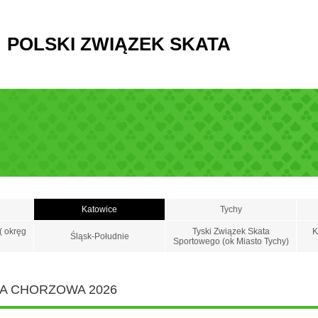
POLSKI ZWIĄZEK SKATA
Katowice
Tychy
( okręg
Tyski Związek Skata
K
Śląsk-Południe
Sportowego (ok Miasto Tychy)
A CHORZOWA 2026