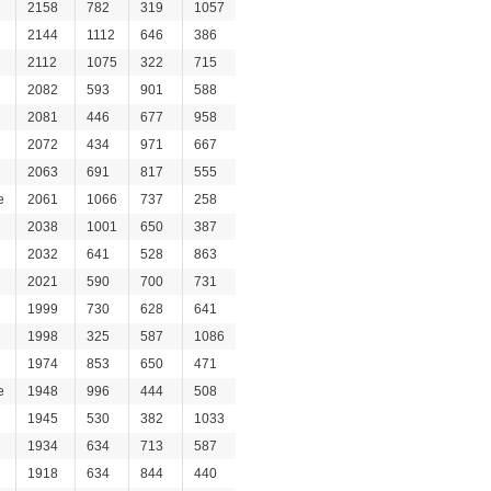
2158
782
319
1057
2144
1112
646
386
2112
1075
322
715
2082
593
901
588
2081
446
677
958
2072
434
971
667
2063
691
817
555
e
2061
1066
737
258
2038
1001
650
387
2032
641
528
863
2021
590
700
731
1999
730
628
641
1998
325
587
1086
1974
853
650
471
e
1948
996
444
508
1945
530
382
1033
1934
634
713
587
1918
634
844
440