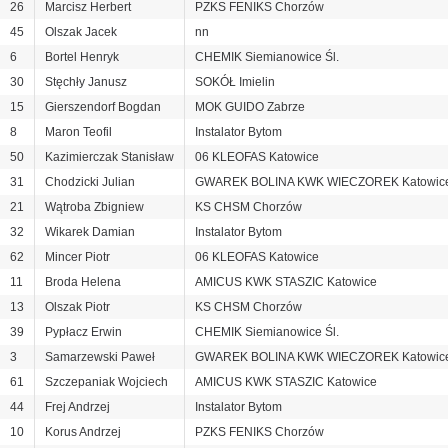
26
Marcisz Herbert
PZKS FENIKS Chorzów
45
Olszak Jacek
nn
6
Bortel Henryk
CHEMIK Siemianowice Śl.
30
Stęchły Janusz
SOKÓŁ Imielin
15
Gierszendorf Bogdan
MOK GUIDO Zabrze
8
Maron Teofil
Instalator Bytom
50
Kazimierczak Stanisław
06 KLEOFAS Katowice
31
Chodzicki Julian
GWAREK BOLINA KWK WIECZOREK Katowic
21
Wątroba Zbigniew
KS CHSM Chorzów
32
Wikarek Damian
Instalator Bytom
62
Mincer Piotr
06 KLEOFAS Katowice
11
Broda Helena
AMICUS KWK STASZIC Katowice
13
Olszak Piotr
KS CHSM Chorzów
39
Pypłacz Erwin
CHEMIK Siemianowice Śl.
3
Samarzewski Paweł
GWAREK BOLINA KWK WIECZOREK Katowic
61
Szczepaniak Wojciech
AMICUS KWK STASZIC Katowice
44
Frej Andrzej
Instalator Bytom
10
Korus Andrzej
PZKS FENIKS Chorzów