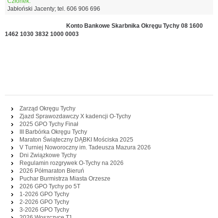
Członek:
Jabłoński Jacenty; tel. 606 906 696
Konto Bankowe Skarbnika Okręgu Tychy 08 1600
1462 1030 3832 1000 0003
Zarząd Okręgu Tychy
Zjazd Sprawozdawczy X kadencji O-Tychy
2025 GPO Tychy Finał
III Barbórka Okręgu Tychy
Maraton Świąteczny DĄBKI Mościska 2025
V Turniej Noworoczny im. Tadeusza Mazura 2026
Dni Związkowe Tychy
Regulamin rozgrywek O-Tychy na 2026
2026 Półmaraton Bieruń
Puchar Burmistrza Miasta Orzesze
2026 GPO Tychy po 5T
1-2026 GPO Tychy
2-2026 GPO Tychy
3-2026 GPO Tychy
2026 Woszczyce T1