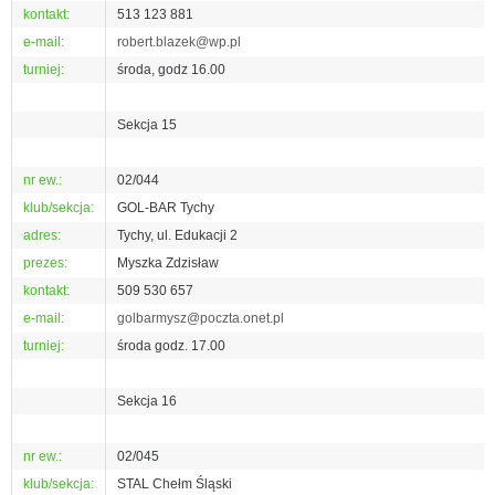
kontakt:
513 123 881
e-mail:
robert.blazek@wp.pl
turniej:
środa, godz 16.00
Sekcja 15
nr ew.:
02/044
klub/sekcja:
GOL-BAR Tychy
adres:
Tychy, ul. Edukacji 2
prezes:
Myszka Zdzisław
kontakt:
509 530 657
e-mail:
golbarmysz@poczta.onet.pl
turniej:
środa godz. 17.00
Sekcja 16
nr ew.:
02/045
klub/sekcja:
STAL Chełm Śląski