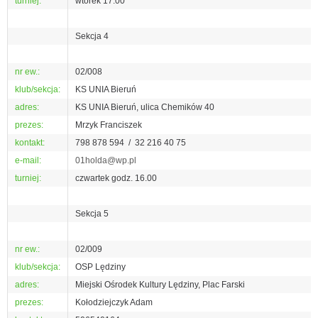
turniej:
wtorek 17:00
Sekcja 4
nr ew.:
02/008
klub/sekcja:
KS UNIA Bieruń
adres:
KS UNIA Bieruń, ulica Chemików 40
prezes:
Mrzyk Franciszek
kontakt:
798 878 594 / 32 216 40 75
e-mail:
01holda@wp.pl
turniej:
czwartek godz. 16.00
Sekcja 5
nr ew.:
02/009
klub/sekcja:
OSP Lędziny
adres:
Miejski Ośrodek Kultury Lędziny, Plac Farski
prezes:
Kołodziejczyk Adam