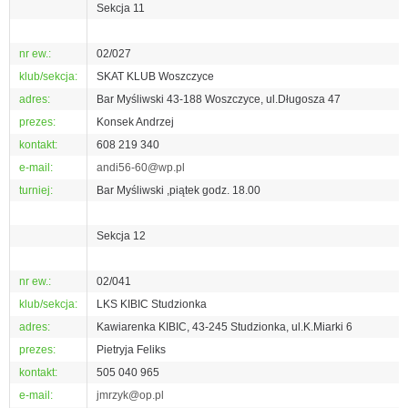
Sekcja 11
nr ew.:
02/027
klub/sekcja:
SKAT KLUB Woszczyce
adres:
Bar Myśliwski 43-188 Woszczyce, ul.Długosza 47
prezes:
Konsek Andrzej
kontakt:
608 219 340
e-mail:
andi56-60@wp.pl
turniej:
Bar Myśliwski ,piątek godz. 18.00
Sekcja 12
nr ew.:
02/041
klub/sekcja:
LKS KIBIC Studzionka
adres:
Kawiarenka KIBIC, 43-245 Studzionka, ul.K.Miarki 6
prezes:
Pietryja Feliks
kontakt:
505 040 965
e-mail:
jmrzyk@op.pl