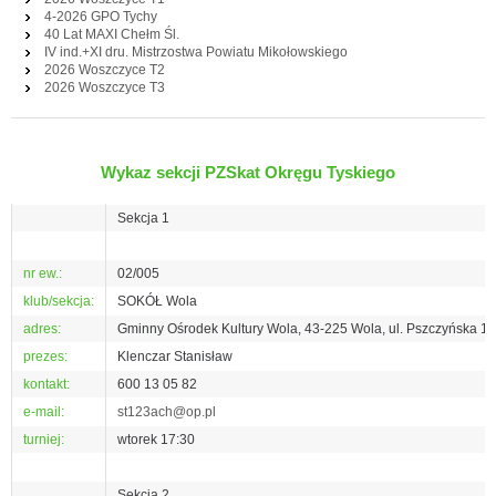
4-2026 GPO Tychy
40 Lat MAXI Chełm Śl.
IV ind.+XI dru. Mistrzostwa Powiatu Mikołowskiego
2026 Woszczyce T2
2026 Woszczyce T3
Wykaz sekcji PZSkat Okręgu Tyskiego
Sekcja 1
nr ew.:
02/005
klub/sekcja:
SOKÓŁ Wola
adres:
Gminny Ośrodek Kultury Wola, 43-225 Wola, ul. Pszczyńska 1
prezes:
Klenczar Stanisław
kontakt:
600 13 05 82
e-mail:
st123ach@op.pl
turniej:
wtorek 17:30
Sekcja 2