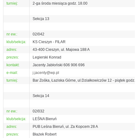
turniej:
2-ga środa miesiąca godz. 18.00
Sekcja 13
nr ew.:
02/042
klub/sekcja:
KS Cieszyn - FILAR
adres:
43-400 Cieszyn, ul. Majowa 188 A
prezes:
Legierski Konrad
kontakt:
Jacenty Jabłoński 606 906 696
e-mail:
j.jacenty@wp.pl
turniej:
Bar Zośka, Łaziska Górne, ul.Działkowiczów 12 - piątek godz.1
Sekcja 14
nr ew.:
02/032
klub/sekcja:
LEŚNA Bieruń
adres:
PUB Leśna Bieruń, ul. Za Kopcem 28 A
prezes:
Błażek Robert