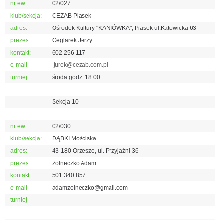
nr ew.:
02/027
klub/sekcja:
CEZAB Piasek
adres:
Ośrodek Kultury "KANIÓWKA", Piasek ul.Katowicka 63
prezes:
Ceglarek Jerzy
kontakt:
602 256 117
e-mail:
jurek@cezab.com.pl
turniej:
środa godz. 18.00
Sekcja 10
nr ew.:
02/030
klub/sekcja:
DĄBKI Mościska
adres:
43-180 Orzesze, ul. Przyjaźni 36
prezes:
Żołneczko Adam
kontakt:
501 340 857
e-mail:
adamzolneczko@gmail.com
turniej: