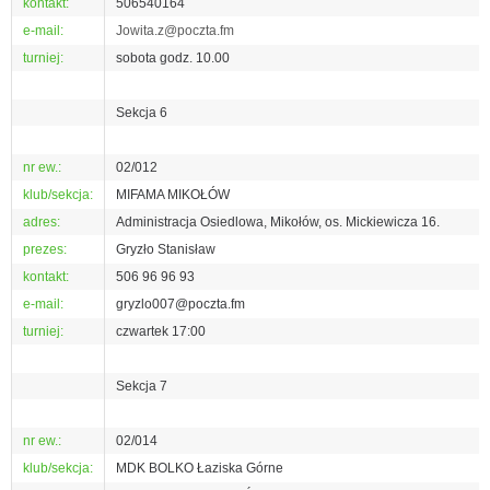
kontakt:
506540164
e-mail:
Jowita.z@poczta.fm
turniej:
sobota godz. 10.00
Sekcja 6
nr ew.:
02/012
klub/sekcja:
MIFAMA MIKOŁÓW
adres:
Administracja Osiedlowa, Mikołów, os. Mickiewicza 16.
prezes:
Gryzło Stanisław
kontakt:
506 96 96 93
e-mail:
gryzlo007@poczta.fm
turniej:
czwartek 17:00
Sekcja 7
nr ew.:
02/014
klub/sekcja:
MDK BOLKO Łaziska Górne