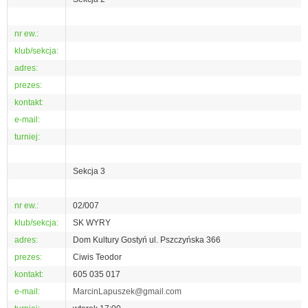
nr ew.:
klub/sekcja:
adres:
prezes:
kontakt:
e-mail:
turniej:
Sekcja 3
nr ew.:
02/007
klub/sekcja:
SK WYRY
adres:
Dom Kultury Gostyń ul. Pszczyńska 366
prezes:
Ciwis Teodor
kontakt:
605 035 017
e-mail:
MarcinLapuszek@gmail.com