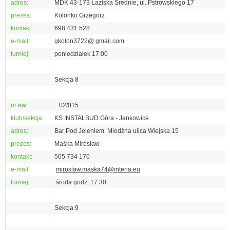
adres:
MDK 43-173 Łaziska Średnie, ul. Pstrowskiego 17
prezes:
Kolonko Grzegorz
kontakt:
698 431 528
e-mail:
gkolon3722@ gmail.com
turniej:
poniedziałek 17:00
Sekcja 8
nr ew.:
02/015
klub/sekcja:
KS INSTALBUD Góra - Jankowice
adres:
Bar Pod Jeleniem Miedźna ulica Wiejska 15
prezes:
Maśka Mirosław
kontakt:
505 734 170
e-mail:
miroslaw.maska74@interia.eu
turniej:
środa godz. 17.30
Sekcja 9