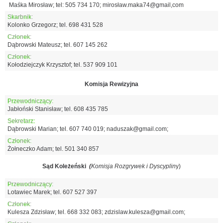
Maśka Mirosław; tel: 505 734 170; mirosław.maka74@gmail,com
Skarbnik:
Kolonko Grzegorz; tel. 698 431 528
Członek:
Dąbrowski Mateusz; tel. 607 145 262
Członek:
Kołodziejczyk Krzysztof; tel. 537 909 101
Komisja Rewizyjna
Przewodniczący:
Jabłoński Stanisław; tel. 608 435 785
Sekretarz:
Dąbrowski Marian; tel. 607 740 019; naduszak@gmail.com;
Członek:
Żołneczko Adam; tel. 501 340 857
Sąd Koleżeński
(
Komisja Rozgrywek i Dyscyplin
y)
Przewodniczący:
Lotawiec Marek; tel. 607 527 397
Członek:
Kulesza Zdzisław; tel. 668 332 083; zdzislaw.kulesza@gmail.com;