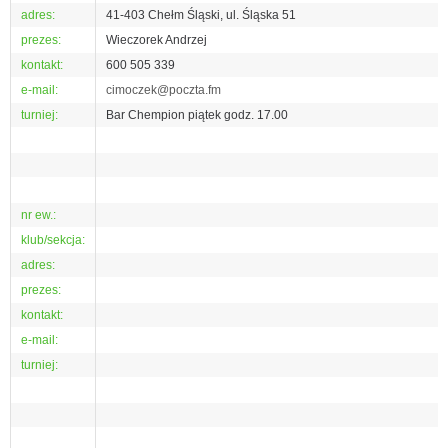
adres:
41-403 Chełm Śląski, ul. Śląska 51
prezes:
Wieczorek Andrzej
kontakt:
600 505 339
e-mail:
cimoczek@poczta.fm
turniej:
Bar Chempion piątek godz. 17.00
nr ew.:
klub/sekcja:
adres:
prezes:
kontakt:
e-mail:
turniej: