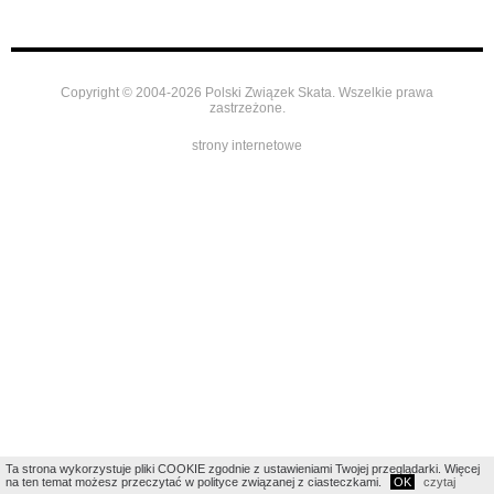
Copyright © 2004-2026 Polski Związek Skata. Wszelkie prawa
zastrzeżone.
strony internetowe
Ta strona wykorzystuje pliki COOKIE zgodnie z ustawieniami Twojej przeglądarki. Więcej
na ten temat możesz przeczytać w polityce związanej z ciasteczkami.
OK
czytaj