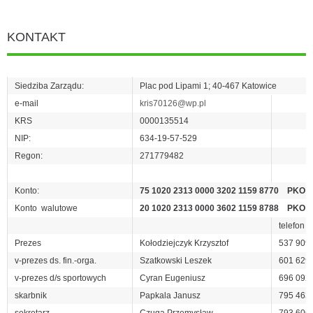
KONTAKT
Siedziba Zarządu:
Plac pod Lipami 1; 40-467 Katowice
e-mail
kris70126@wp.pl
KRS
0000135514
NIP:
634-19-57-529
Regon:
271779482
Konto:
75 1020 2313 0000 3202 1159 8770 PKO 
Konto walutowe
20 1020 2313 0000 3602 1159 8788 PKO 
telefon
Prezes
Kołodziejczyk Krzysztof
537 909
v-prezes ds. fin.-orga.
Szatkowski Leszek
601 629
v-prezes d/s sportowych
Cyran Eugeniusz
696 092
skarbnik
Papkala Janusz
795 463