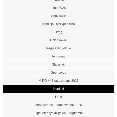
Liga 2026
Sędziowie
Komisja Dyscyplinarna
Okręgi
Członkowie
Regulaminy/druki
Terminarz
Statystyki
Sponsorzy
M.P.G. w Skata zmiany 2023
Kontakt
Linki
Zarzadzenie Finansowe na 2026
Liga Międzyokręgowa - regulamin