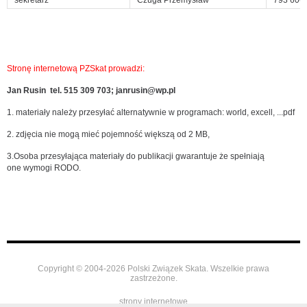
sekretarz
Czuga Przemysław
793 606
Stronę internetową PZSkat prowadzi:
Jan Rusin tel. 515 309 703; janrusin@wp.pl
1. materiały należy przesyłać alternatywnie w programach: world, excell, ...pdf
2. zdjęcia nie mogą mieć pojemność większą od 2 MB,
3.Osoba przesyłająca materiały do publikacji gwarantuje że spełniają
one wymogi RODO.
Copyright © 2004-2026 Polski Związek Skata. Wszelkie prawa
zastrzeżone.
strony internetowe