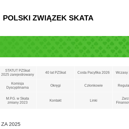
POLSKI ZWIĄZEK SKATA
STATUT PZSkat
40 lat PZSkat
Costa Pacyfika 2026
Wczasy
2025 zarejestrowany
Komisja
Okręgi
Członkowie
Regula
Dyscyplinarna
M.P.G. w Skata
Zarz
Kontakt
Linki
zmiany 2023
Finanso
 ZA 2025