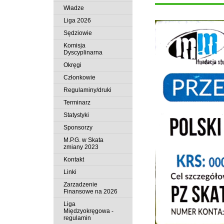
Władze
Liga 2026
Sędziowie
Komisja
Dyscyplinarna
Okręgi
Członkowie
Regulaminy/druki
Terminarz
Statystyki
Sponsorzy
M.P.G. w Skata
zmiany 2023
Kontakt
Linki
Zarzadzenie
Finansowe na 2026
Liga
Międzyokręgowa -
regulamin