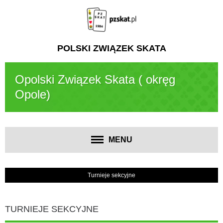
POLSKI ZWIĄZEK SKATA
Opolski Związek Skata ( okręg
Opole)
MENU
Turnieje sekcyjne
TURNIEJE SEKCYJNE