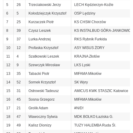
5
26
Trzeciakowski Jerzy
LECH Kędzierzyn-Koźle
6
5
Kołodziejczyk Krzysztof
OSP Lędziny
7
25
Kurzaczek Piotr
KS CHSM Chorzów
8
39
Czysz Leszek
KS INSTALBUD GÓRA-JANKOWIC
9
37
Lurka Andrzej
RKS Rybnik Furkida
10
12
Profaska Krzysztof
ASY WISUS ŻORY
11
4
Szatkowski Leszek
KRAJNA Złotów
12
9
Szewczyk Mirosław
LKS Lyski
13
35
Tabacki Piotr
MIFAMA Mikołów
14
52
Sornek Krzysztof
SK Wyry
15
31
Ostrowski Tadeusz
AMICUS KWK STASZIC Katowice
16
45
Sosna Grzegorz
MIFAMA Mikołów
17
21
Grolik Adam
#N/D!
18
47
Wawoczny Sylwia
MDK BOLKO Łaziska G.
19
49
Kalisz Dionizy
TUZY HALEMBA Ruda Śl.