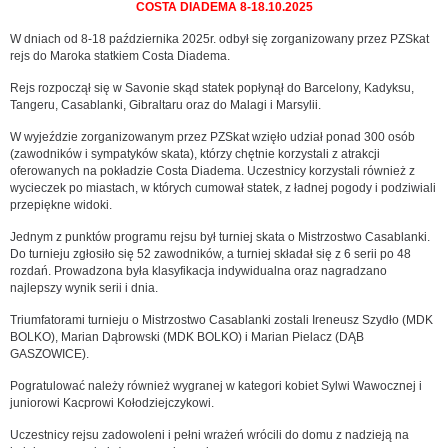
COSTA DIADEMA 8-18.10.2025
W dniach od 8-18 października 2025r. odbył się zorganizowany przez PZSkat
rejs do Maroka statkiem Costa Diadema.
Rejs rozpoczął się w Savonie skąd statek popłynął do Barcelony, Kadyksu,
Tangeru, Casablanki, Gibraltaru oraz do Malagi i Marsylii.
W wyjeździe zorganizowanym przez PZSkat wzięło udział ponad 300 osób
(zawodników i sympatyków skata), którzy chętnie korzystali z atrakcji
oferowanych na pokładzie Costa Diadema. Uczestnicy korzystali również z
wycieczek po miastach, w których cumował statek, z ładnej pogody i podziwiali
przepiękne widoki.
Jednym z punktów programu rejsu był turniej skata o Mistrzostwo Casablanki.
Do turnieju zgłosiło się 52 zawodników, a turniej składał się z 6 serii po 48
rozdań. Prowadzona była klasyfikacja indywidualna oraz nagradzano
najlepszy wynik serii i dnia.
Triumfatorami turnieju o Mistrzostwo Casablanki zostali Ireneusz Szydło (MDK
BOLKO), Marian Dąbrowski (MDK BOLKO) i Marian Pielacz (DĄB
GASZOWICE).
Pogratulować należy również wygranej w kategori kobiet Sylwi Wawocznej i
juniorowi Kacprowi Kołodziejczykowi.
Uczestnicy rejsu zadowoleni i pełni wrażeń wrócili do domu z nadzieją na