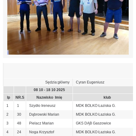
Sędzia:główny
Cyran Eugeniusz
08 10 - 18 10 2025
lp
NR.S
Nazwisko Imię
klub
1
1
Szydło Ireneusz
MDK BOLKO Łaziska G.
2
30
Dąbrowski Marian
MDK BOLKO Łaziska G.
3
48
Pielacz Marian
GKS DĄB Gaszowice
4
24
Noga Krzysztof
MDK BOLKO Łaziska G.