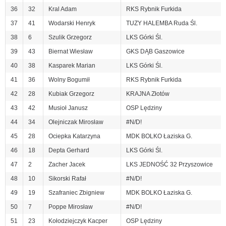
36
32
Kral Adam
RKS Rybnik Furkida
37
41
Wodarski Henryk
TUZY HALEMBA Ruda Śl.
38
6
Szulik Grzegorz
LKS Górki Śl.
39
43
Biernat Wiesław
GKS DĄB Gaszowice
40
38
Kasparek Marian
LKS Górki Śl.
41
36
Wolny Bogumił
RKS Rybnik Furkida
42
28
Kubiak Grzegorz
KRAJNA Złotów
43
42
Musioł Janusz
OSP Lędziny
44
34
Olejniczak Mirosław
#N/D!
45
28
Ociepka Katarzyna
MDK BOLKO Łaziska G.
46
18
Depta Gerhard
LKS Górki Śl.
47
2
Zacher Jacek
LKS JEDNOŚĆ 32 Przyszowice
48
10
Sikorski Rafał
#N/D!
49
19
Szafraniec Zbigniew
MDK BOLKO Łaziska G.
50
7
Poppe Mirosław
#N/D!
51
23
Kołodziejczyk Kacper
OSP Lędziny