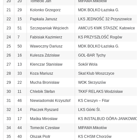
20
20
Tomecki Jan
MIFAMA Mikołów
21
29
Kolonko Grzegorz
MDK BOLKO Łaziska G.
22
15
Papkala Janusz
LKS JEDNOŚĆ 32 Przyszowice
23
51
Szczepaniak Wojciech
AMICUS KWK STASZIC Katowice
24
7
Fabisiak Kazimierz
KS PRZYSZŁOŚĆ Rogów
25
50
Wawoczny Dariusz
MDK BOLKO Łaziska G.
26
16
Kulesza Zdzisław
GOL-BAR Tychy
27
13
Klenczar Stanisław
Sokół Wola
28
33
Koza Mariusz
Skat Klub Woszczyce
29
22
Mucha Bronisław
WOK Skrzyszów
30
11
Chlebik Stefan
TKKF RELAKS Wodzisław
31
46
Niewiadomski Krzysztof
KS Cieszyn – Filar
32
14
Płaczek Ryszard
LKS Górki Śl.
33
17
Maśka Mirosław
KS INSTALBUD GÓRA-JANKOWIC
34
44
Tomecki Czesław
MIFAMA Mikołów
35
40
Olszak Piotr
KS CHSM Chorzów