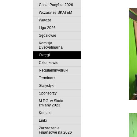
Costa Pacyfika 2026
Wczasy ze SKATEM
Władze
Liga 2026
Sędziowie
Komisja
Dyscyplinarna
Okręgi
Członkowie
Regulaminy/druki
Terminarz
Statystyki
Sponsorzy
M.P.G. w Skata
zmiany 2023
Kontakt
Linki
Zarzadzenie
Finansowe na 2026