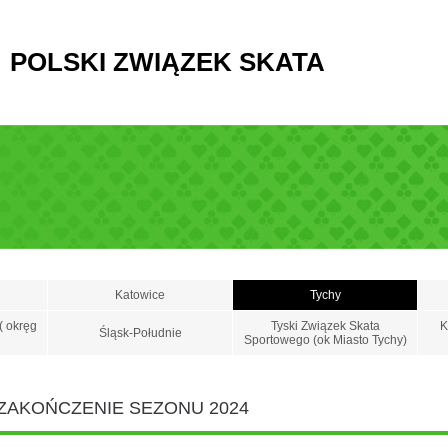
POLSKI ZWIĄZEK SKATA
Katowice
Tychy
( okręg
Tyski Związek Skata
K
Śląsk-Południe
Sportowego (ok Miasto Tychy)
 ZAKOŃCZENIE SEZONU 2024