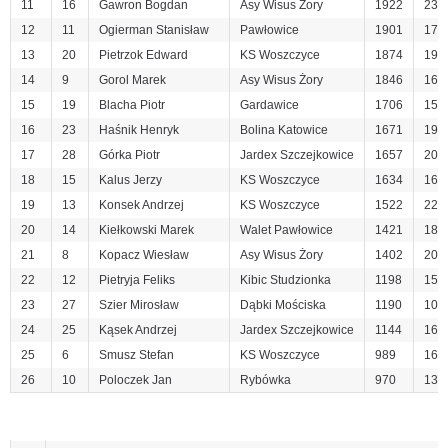
11
16
Gawron Bogdan
Asy Wisus Żory
1922
23
12
11
Ogierman Stanisław
Pawłowice
1901
17
13
20
Pietrzok Edward
KS Woszczyce
1874
19
14
9
Gorol Marek
Asy Wisus Żory
1846
16
15
19
Blacha Piotr
Gardawice
1706
15
16
23
Haśnik Henryk
Bolina Katowice
1671
19
17
28
Górka Piotr
Jardex Szczejkowice
1657
20
18
15
Kalus Jerzy
KS Woszczyce
1634
16
19
13
Konsek Andrzej
KS Woszczyce
1522
22
20
14
Kiełkowski Marek
Walet Pawłowice
1421
18
21
8
Kopacz Wiesław
Asy Wisus Żory
1402
20
22
12
Pietryja Feliks
Kibic Studzionka
1198
15
23
27
Szier Mirosław
Dąbki Mościska
1190
10
24
25
Kąsek Andrzej
Jardex Szczejkowice
1144
16
25
6
Smusz Stefan
KS Woszczyce
989
16
26
10
Poloczek Jan
Rybówka
970
13