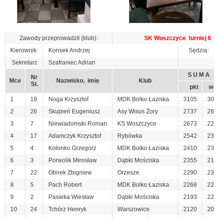
Zawody przeprowadził (klub):
SK Woszczyce turniej 6
Kierownik
Konsek Andrzej
Sędzia:
Sekretarz
Szafraniec Adrian
S U M A
Nr
Mce
Nazwisko, imię
Klub
St.
pkt
w
1
18
Noga Krzysztof
MDK Bolko Łaziska
3105
30
2
26
Skupień Eugeniusz
Asy Wisus Żory
2737
26
3
7
Niewiadomski Roman
KS Woszczyce
2673
22
4
17
Adamczyk Krzysztof
Rybówka
2542
23
5
4
Kolonko Grzegorz
MDK Bolko Łaziska
2410
23
6
3
Porwolik Mirosław
Dąbki Mościska
2355
21
7
22
Obirek Zbigniew
Orzesze
2290
23
8
5
Pach Robert
MDK Bolko Łaziska
2268
22
9
2
Pasieka Wiesław
Dąbki Mościska
2193
22
10
24
Tchórz Henryk
Warszowice
2120
20