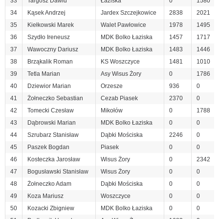
33
Targosz Dawid
Łaziska
0
1580
34
Kąsek Andrzej
Jardex Szczejkowice
2838
2021
35
Kiełkowski Marek
Walet Pawłowice
1978
1495
36
Szydło Ireneusz
MDK Bolko Łaziska
1457
1717
37
Wawoczny Dariusz
MDK Bolko Łaziska
1483
1446
38
Brząkalik Roman
KS Woszczyce
1481
1010
39
Tetla Marian
Asy Wisus Żory
0
1786
40
Dziewior Marian
Orzesze
936
0
41
Żołneczko Sebastian
Cezab Piasek
2370
0
42
Tomecki Czesław
Mikołów
0
1788
43
Dąbrowski Marian
MDK Bolko Łaziska
0
0
44
Szrubarz Stanisław
Dąbki Mościska
2246
0
45
Paszek Bogdan
Piasek
0
0
46
Kosteczka Jarosław
Wisus Żory
0
2342
47
Bogusławski Stanisław
Wisus Żory
0
0
48
Żołneczko Adam
Dąbki Mościska
0
0
49
Koza Mariusz
Woszczyce
0
0
50
Kozacki Zbigniew
MDK Bolko Łaziska
0
0