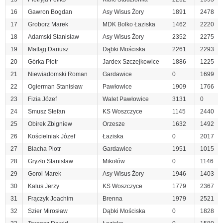
16
Gawron Bogdan
Asy Wisus Żory
1891
2478
17
Groborz Marek
MDK Bolko Łaziska
1462
2220
18
Adamski Stanisław
Asy Wisus Żory
2352
2275
19
Matląg Dariusz
Dąbki Mościska
2261
2293
20
Górka Piotr
Jardex Szczejkowice
1886
1225
21
Niewiadomski Roman
Gardawice
0
1699
22
Ogierman Stanisław
Pawłowice
1909
1766
23
Fizia Józef
Walet Pawłowice
3131
0
24
Smusz Stefan
KS Woszczyce
1145
2440
25
Obirek Zbigniew
Orzesze
1632
1492
26
Kościelniak Józef
Łaziska
0
2017
27
Blacha Piotr
Gardawice
1951
1015
28
Gryzło Stanisław
Mikołów
0
1146
29
Gorol Marek
Asy Wisus Żory
1946
1403
30
Kalus Jerzy
KS Woszczyce
1779
2367
31
Frączyk Joachim
Brenna
1979
2521
32
Szier Mirosław
Dąbki Mościska
0
1828