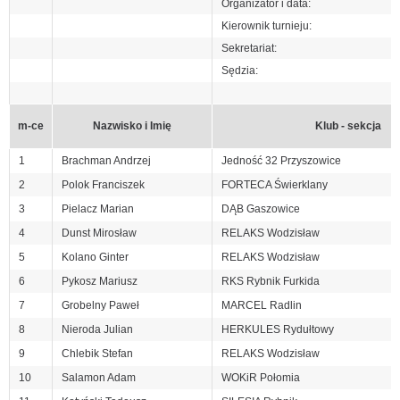
Organizator i data:
Kierownik turnieju:
Sekretariat:
Sędzia:
m-ce
Nazwisko i Imię
Klub - sekcja
1
Brachman Andrzej
Jedność 32 Przyszowice
2
Polok Franciszek
FORTECA Świerklany
3
Pielacz Marian
DĄB Gaszowice
4
Dunst Mirosław
RELAKS Wodzisław
5
Kolano Ginter
RELAKS Wodzisław
6
Pykosz Mariusz
RKS Rybnik Furkida
7
Grobelny Paweł
MARCEL Radlin
8
Nieroda Julian
HERKULES Rydułtowy
9
Chlebik Stefan
RELAKS Wodzisław
10
Salamon Adam
WOKiR Połomia