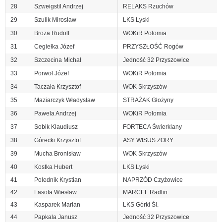
28
Szweigstil Andrzej
RELAKS Rzuchów
29
Szulik Mirosław
LKS Lyski
30
Broża Rudolf
WOKiR Połomia
31
Cegiełka Józef
PRZYSZŁOŚĆ Rogów
32
Szczecina Michał
Jedność 32 Przyszowice
33
Porwoł Józef
WOKiR Połomia
34
Taczała Krzysztof
WOK Skrzyszów
35
Maziarczyk Władysław
STRAŻAK Głożyny
36
Pawela Andrzej
WOKiR Połomia
37
Sobik Klaudiusz
FORTECA Świerklany
38
Górecki Krzysztof
ASY WISUS ŻORY
39
Mucha Bronisław
WOK Skrzyszów
40
Kostka Hubert
LKS Lyski
41
Polednik Krystian
NAPRZÓD Czyżowice
42
Lasota Wiesław
MARCEL Radlin
43
Kasparek Marian
LKS Górki Śl.
44
Papkala Janusz
Jedność 32 Przyszowice