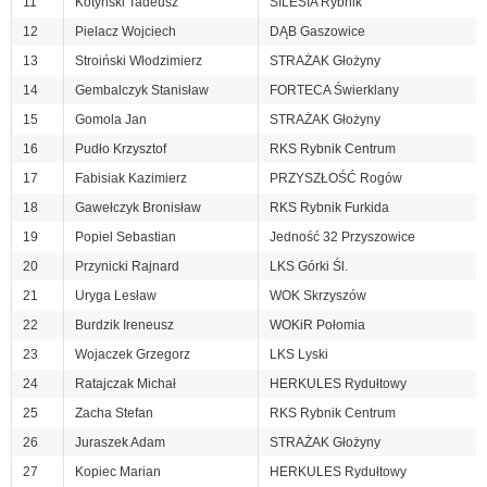
11
Kotyński Tadeusz
SILESIA Rybnik
12
Pielacz Wojciech
DĄB Gaszowice
13
Stroiński Włodzimierz
STRAŻAK Głożyny
14
Gembalczyk Stanisław
FORTECA Świerklany
15
Gomola Jan
STRAŻAK Głożyny
16
Pudło Krzysztof
RKS Rybnik Centrum
17
Fabisiak Kazimierz
PRZYSZŁOŚĆ Rogów
18
Gawełczyk Bronisław
RKS Rybnik Furkida
19
Popiel Sebastian
Jedność 32 Przyszowice
20
Przynicki Rajnard
LKS Górki Śl.
21
Uryga Lesław
WOK Skrzyszów
22
Burdzik Ireneusz
WOKiR Połomia
23
Wojaczek Grzegorz
LKS Lyski
24
Ratajczak Michał
HERKULES Rydułtowy
25
Zacha Stefan
RKS Rybnik Centrum
26
Juraszek Adam
STRAŻAK Głożyny
27
Kopiec Marian
HERKULES Rydułtowy