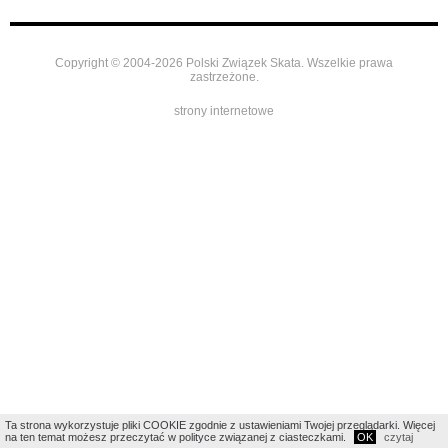
Copyright © 2004-2026 Polski Związek Skata. Wszelkie prawa
zastrzeżone.
strony internetowe
Ta strona wykorzystuje pliki COOKIE zgodnie z ustawieniami Twojej przeglądarki. Więcej
na ten temat możesz przeczytać w polityce związanej z ciasteczkami.
OK
czytaj