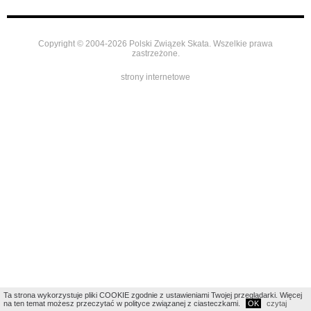
Copyright © 2004-2026 Polski Związek Skata. Wszelkie prawa
zastrzeżone.
strony internetowe
Ta strona wykorzystuje pliki COOKIE zgodnie z ustawieniami Twojej przeglądarki. Więcej
na ten temat możesz przeczytać w polityce związanej z ciasteczkami.
OK
czytaj