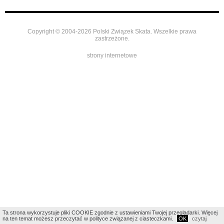
Copyright © 2004-2026 Polski Związek Skata. Wszelkie prawa
zastrzeżone.
strony internetowe
Ta strona wykorzystuje pliki COOKIE zgodnie z ustawieniami Twojej przeglądarki. Więcej
na ten temat możesz przeczytać w polityce związanej z ciasteczkami.
OK
czytaj