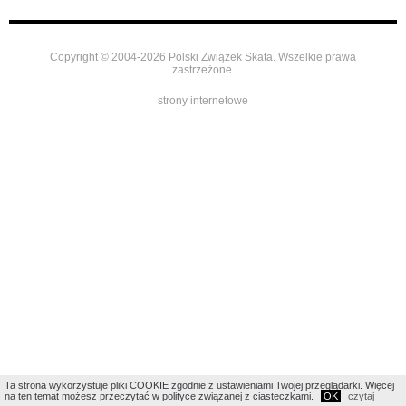
Copyright © 2004-2026 Polski Związek Skata. Wszelkie prawa
zastrzeżone.
strony internetowe
Ta strona wykorzystuje pliki COOKIE zgodnie z ustawieniami Twojej przeglądarki. Więcej
na ten temat możesz przeczytać w polityce związanej z ciasteczkami.
OK
czytaj