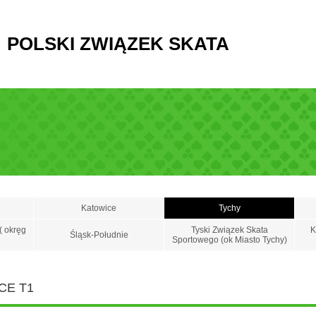
POLSKI ZWIĄZEK SKATA
Katowice
Tychy
( okręg
Tyski Związek Skata
K
Śląsk-Południe
Sportowego (ok Miasto Tychy)
CE T1