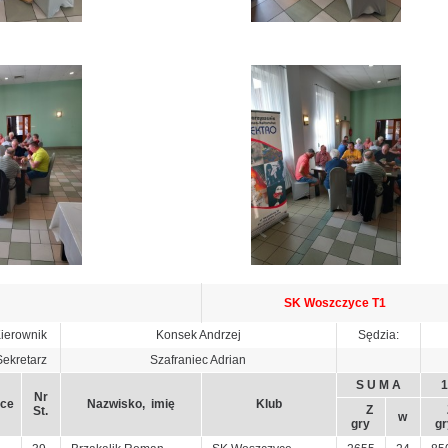
SK Woszczyce T1
ierownik
Konsek Andrzej
Sędzia:
Sekretarz
Szafraniec Adrian
S U M A
1
Nr
ce
Nazwisko, imię
Klub
Z
St.
w
gry
gr