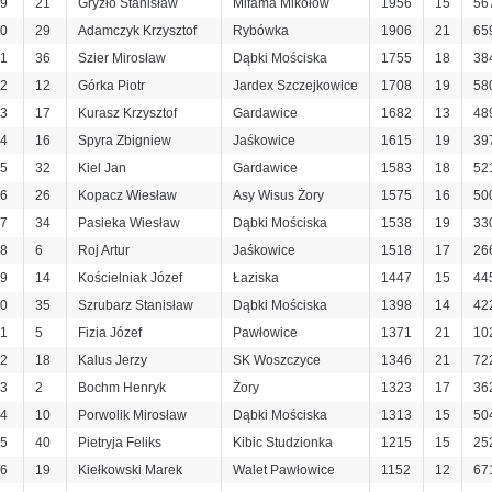
9
21
Gryzło Stanisław
Mifama Mikołów
1956
15
56
0
29
Adamczyk Krzysztof
Rybówka
1906
21
65
1
36
Szier Mirosław
Dąbki Mościska
1755
18
38
2
12
Górka Piotr
Jardex Szczejkowice
1708
19
58
3
17
Kurasz Krzysztof
Gardawice
1682
13
48
4
16
Spyra Zbigniew
Jaśkowice
1615
19
39
5
32
Kiel Jan
Gardawice
1583
18
52
6
26
Kopacz Wiesław
Asy Wisus Żory
1575
16
50
7
34
Pasieka Wiesław
Dąbki Mościska
1538
19
33
8
6
Roj Artur
Jaśkowice
1518
17
26
9
14
Kościelniak Józef
Łaziska
1447
15
44
0
35
Szrubarz Stanisław
Dąbki Mościska
1398
14
42
1
5
Fizia Józef
Pawłowice
1371
21
10
2
18
Kalus Jerzy
SK Woszczyce
1346
21
72
3
2
Bochm Henryk
Żory
1323
17
36
4
10
Porwolik Mirosław
Dąbki Mościska
1313
15
50
5
40
Pietryja Feliks
Kibic Studzionka
1215
15
25
6
19
Kiełkowski Marek
Walet Pawłowice
1152
12
67