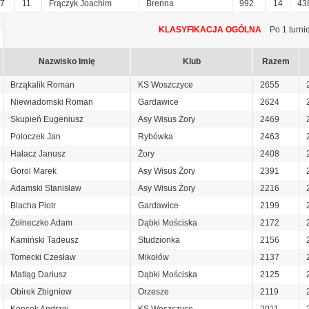
7
11
Frączyk Joachim
Brenna
992
14
43
KLASYFIKACJA OGÓLNA
Po 1 turnie
Nazwisko Imię
Klub
Razem
Brząkalik Roman
KS Woszczyce
2655
Niewiadomski Roman
Gardawice
2624
Skupień Eugeniusz
Asy Wisus Żory
2469
Poloczek Jan
Rybówka
2463
Hałacz Janusz
Żory
2408
Gorol Marek
Asy Wisus Żory
2391
Adamski Stanisław
Asy Wisus Żory
2216
Blacha Piotr
Gardawice
2199
Żołneczko Adam
Dąbki Mościska
2172
Kamiński Tadeusz
Studzionka
2156
Tomecki Czesław
Mikołów
2137
Matląg Dariusz
Dąbki Mościska
2125
Obirek Zbigniew
Orzesze
2119