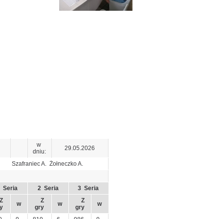
w
29.05.2026
dniu:
Szafraniec A. Żołneczko A.
 Seria
2 Seria
3 Seria
Z
Z
Z
w
w
w
y
gry
gry