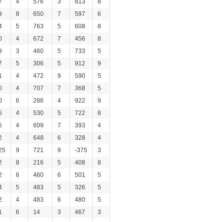
7
4
576
3
813
8
9
8
650
7
597
6
4
5
763
5
608
8
0
4
672
7
456
8
9
3
460
5
733
5
7
5
306
5
912
9
1
4
472
9
590
5
0
4
707
7
368
5
0
6
286
4
922
9
6
4
530
5
722
8
5
4
609
7
393
4
2
4
648
6
328
4
25
9
721
9
-375
3
2
8
216
5
408
8
2
6
460
6
501
5
4
5
483
5
326
5
2
4
483
6
480
5
1
6
14
3
467
3