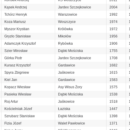
Konsek Andrzej
KS Woszczyce
2011
Kąsek Andrzej
Jardex Szczejkowice
2004
Tchórz Henryk
Warszowice
1992
Koza Mariusz
Woszczyce
1974
Myszor Krystian
Królówka
1972
Gryzło Stanisław
Mikołów
1956
Adamczyk Krzysztof
Rybówka
1906
Szier Mirosław
Dąbki Mościska
1755
Górka Piotr
Jardex Szczejkowice
1708
Kurasz Krzysztof
Gardawice
1682
Spyra Zbigniew
Jaśkowice
1615
Kiel Jan
Gardawice
1583
Kopacz Wiesław
Asy Wisus Żory
1575
Pasieka Wiesław
Dąbki Mościska
1538
Roj Artur
Jaśkowice
1518
Kościelniak Józef
Łaziska
1447
Szrubarz Stanisław
Dąbki Mościska
1398
Fizia Józef
Walet Pawłowice
1371