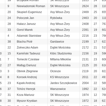
39
Brząkalik Roman
SK Woszczyce
2655
24
85
9
Niewiadomski Roman
SK Woszczyce
2624
28
11
20
Skupień Eugeniusz
Asy Wisus Żory
2469
25
65
24
Poloczek Jan
Rybówka
2463
20
11
28
Hałacz Janusz
Asy Wisus Żory
2408
27
76
33
Gorol Marek
Asy Wisus Żory
2391
19
60
4
Adamski Stanisław
Asy Wisus Żory
2216
23
76
38
Blacha Piotr
Gardawice
2199
17
62
22
Żołneczko Adam
Dąbki Mościska
2172
21
51
0
15
Kamiński Tadeusz
Kibic Studzionka
2156
19
59
1
7
Tomecki Czesław
Mifama Mikołów
2131
23
60
2
27
Matląg Dariusz
Dąbki Mościska
2125
20
61
3
3
Obirek Zbigniew
Orzesze
2119
20
82
4
8
Konsek Andrzej
KS Woszczyce
2011
22
49
5
23
Kąsek Andrzej
Jardex Szczejkowice
2004
22
56
6
37
Tchórz Henryk
Warszowice
1992
22
62
7
31
Koza Mariusz
SK Woszczyce
1974
12
76
8
30
Myszor Krystian
SK Woszczyce
1972
18
62