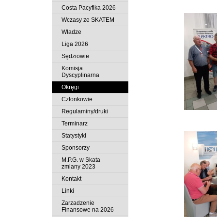
Costa Pacyfika 2026
Wczasy ze SKATEM
Władze
Liga 2026
Sędziowie
Komisja
Dyscyplinarna
Okręgi
Członkowie
Regulaminy/druki
Terminarz
Statystyki
Sponsorzy
M.P.G. w Skata
zmiany 2023
Kontakt
Linki
Zarzadzenie
Finansowe na 2026