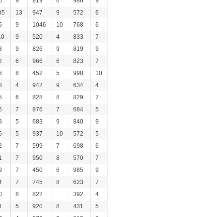
0
9
819
6
986
9
05
13
947
9
572
6
5
9
1046
10
768
6
10
9
520
4
833
7
3
9
826
9
819
9
2
6
966
6
823
7
6
8
452
5
998
10
3
4
942
9
634
4
5
6
828
8
829
7
6
7
876
7
684
5
8
5
683
9
840
9
6
5
937
10
572
5
2
7
599
7
698
6
1
7
950
8
570
7
9
7
450
6
985
9
4
7
745
8
623
7
0
8
822
392
4
1
5
920
8
431
5