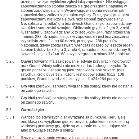
przed pierwszym wybiciem zgłosi taką zapowiedz. Nie osiągając
zapowiedzianego stopnia zalicza się grę przegraną najmniej w
stopniu zapowiedzianym. Wygrywając w stopniu wyższym jak
zapowiedziany zalicza się stopień wyższy. Przegrywając stopień
zapowiedziany nie liczy się dwa razy stopień zapowiedziany.
Np:
solista w (środku) gra bez dwóch Grand z ręki, zapowiedziany
sznajder i sam został sznajder. Obliczanie gry: bez 2 gra 3, z ręki
4, sznajder 5, zapowiedziany 6; to jest 6x24=144, razy przegrana
= minus 288. Sznajder jest już w zapowiedzi i jest bez znaczenia
czy solista zrobi 2 albo 60 oczek, przegrywa 288 punktów.
Natomiast, gdyby został szwarc wtenczas doszedłby jeszcze jeden
stopień byłoby; bez 2 gra 3, z ręki 4, sznajder 5, zapowiedziany 6,
szwarc 7; to jest 7x24=168, razy przegrana = minus 336 punktów.
5.2.6
Ouvert
(otwarty) ma zastosowanie jedynie przy grach Kolorowych
oraz Grand. Wtedy solista nie może oddać żadnego sztychu. Te
gry od początku uznane są jako "zapowiedziane szwarc" (bez
sztychu). Krojc ouvert z 2 liczony jest odpowiednio: 9x12=108
punktów; Grand ouvert z 4 liczony jest : 11x24=264 punkty.
5.2.7
Gry Null
(zerówki) są wtedy wygrane dla solisty, kiedy nie dostanie
on żadnego sztychu.
5.2.8
Gry Null
(zerówki) są wtedy wygrane dla solisty, kiedy nie dostanie
on żadnego sztychu.
5.3
Wartości gier
5.3.1
Wartości pojedynczych gier wyrażane są punktami. Kierują się
one klasą (za wyjątkiem gier zerowych), gatunkiem i niezmienną
wartością podstawy gry, ujęte są w stopnie oraz znajdujące się
albo brakujące szczyty u solisty.
5.3.2
Szczyty oraz stopnie wygranych sumuje się, co daje sumę