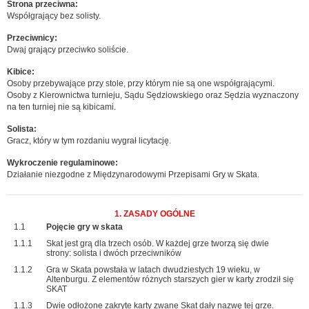
Strona przeciwna:
Współgrający bez solisty.
Przeciwnicy:
Dwaj grający przeciwko soliście.
Kibice:
Osoby przebywające przy stole, przy którym nie są one współgrającymi.
Osoby z Kierownictwa turnieju, Sądu Sędziowskiego oraz Sędzia wyznaczony
na ten turniej nie są kibicami.
Solista:
Gracz, który w tym rozdaniu wygrał licytację.
Wykroczenie regulaminowe:
Działanie niezgodne z Międzynarodowymi Przepisami Gry w Skata.
1. ZASADY OGÓLNE
1.1
Pojęcie gry w skata
1.1.1
Skat jest grą dla trzech osób. W każdej grze tworzą się dwie
strony: solista i dwóch przeciwników
1.1.2
Gra w Skata powstała w latach dwudziestych 19 wieku, w
Altenburgu. Z elementów różnych starszych gier w karty zrodził się
SKAT
1.1.3
Dwie odłożone zakryte karty zwane Skat dały nazwę tej grze.