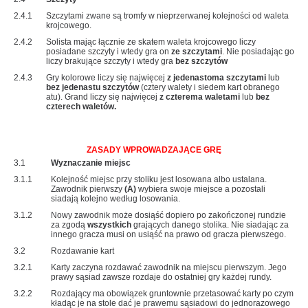
2.4.1
Szczytami zwane są tromfy w nieprzerwanej kolejności od waleta
krojcowego.
2.4.2
Solista mając łącznie ze skatem waleta krojcowego liczy
posiadane szczyty i wtedy gra on
ze szczytami
. Nie posiadając go
liczy brakujące szczyty i wtedy gra
bez szczytów
2.4.3
Gry kolorowe liczy się najwięcej
z jedenastoma szczytami
lub
bez jedenastu szczytów
(cztery walety i siedem kart obranego
atu). Grand liczy się najwięcej
z czterema waletami
lub
bez
czterech waletów.
ZASADY WPROWADZAJĄCE GRĘ
3.1
Wyznaczanie miejsc
3.1.1
Kolejność miejsc przy stoliku jest losowana albo ustalana.
Zawodnik pierwszy
(A)
wybiera swoje miejsce a pozostali
siadają kolejno według losowania.
3.1.2
Nowy zawodnik może dosiąść dopiero po zakończonej rundzie
za zgodą
wszystkich
grających danego stolika. Nie siadając za
innego gracza musi on usiąść na prawo od gracza pierwszego.
3.2
Rozdawanie kart
3.2.1
Karty zaczyna rozdawać zawodnik na miejscu pierwszym. Jego
prawy sąsiad zawsze rozdaje do ostatniej gry każdej rundy.
3.2.2
Rozdający ma obowiązek gruntownie przetasować karty po czym
kładąc je na stole dać je prawemu sąsiadowi do jednorazowego