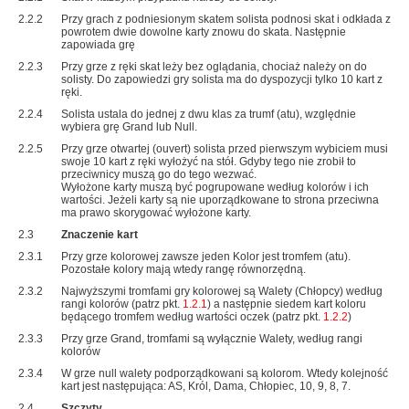
2.2.2
Przy grach z podniesionym skatem solista podnosi skat i odkłada z
powrotem dwie dowolne karty znowu do skata. Następnie
zapowiada grę
2.2.3
Przy grze z ręki skat leży bez oglądania, chociaż należy on do
solisty. Do zapowiedzi gry solista ma do dyspozycji tylko 10 kart z
ręki.
2.2.4
Solista ustala do jednej z dwu klas za trumf (atu), względnie
wybiera grę Grand lub Null.
2.2.5
Przy grze otwartej (ouvert) solista przed pierwszym wybiciem musi
swoje 10 kart z ręki wyłożyć na stół. Gdyby tego nie zrobił to
przeciwnicy muszą go do tego wezwać.
Wyłożone karty muszą być pogrupowane według kolorów i ich
wartości. Jeżeli karty są nie uporządkowane to strona przeciwna
ma prawo skorygować wyłożone karty.
2.3
Znaczenie kart
2.3.1
Przy grze kolorowej zawsze jeden Kolor jest tromfem (atu).
Pozostałe kolory mają wtedy rangę równorzędną.
2.3.2
Najwyższymi tromfami gry kolorowej są Walety (Chłopcy) według
rangi kolorów (patrz pkt.
1.2.1
) a następnie siedem kart koloru
będącego tromfem według wartości oczek (patrz pkt.
1.2.2
)
2.3.3
Przy grze Grand, tromfami są wyłącznie Walety, według rangi
kolorów
2.3.4
W grze null walety podporządkowani są kolorom. Wtedy kolejność
kart jest następująca: AS, Król, Dama, Chłopiec, 10, 9, 8, 7.
2.4
Szczyty