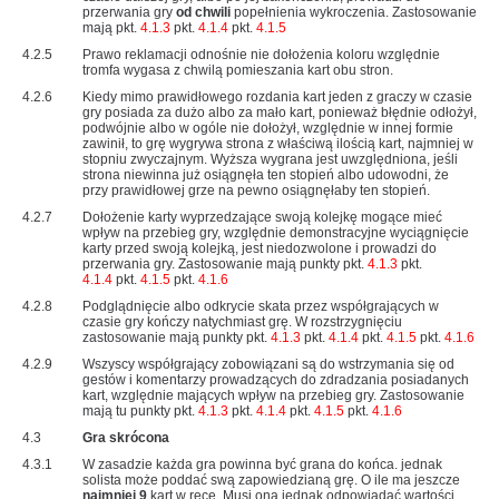
przerwania gry
od chwili
popełnienia wykroczenia. Zastosowanie
mają pkt.
4.1.3
pkt.
4.1.4
pkt.
4.1.5
4.2.5
Prawo reklamacji odnośnie nie dołożenia koloru względnie
tromfa wygasa z chwilą pomieszania kart obu stron.
4.2.6
Kiedy mimo prawidłowego rozdania kart jeden z graczy w czasie
gry posiada za dużo albo za mało kart, ponieważ błędnie odłożył,
podwójnie albo w ogóle nie dołożył, względnie w innej formie
zawinił, to grę wygrywa strona z właściwą ilością kart, najmniej w
stopniu zwyczajnym. Wyższa wygrana jest uwzględniona, jeśli
strona niewinna już osiągnęła ten stopień albo udowodni, że
przy prawidłowej grze na pewno osiągnęłaby ten stopień.
4.2.7
Dołożenie karty wyprzedzające swoją kolejkę mogące mieć
wpływ na przebieg gry, względnie demonstracyjne wyciągnięcie
karty przed swoją kolejką, jest niedozwolone i prowadzi do
przerwania gry. Zastosowanie mają punkty pkt.
4.1.3
pkt.
4.1.4
pkt.
4.1.5
pkt.
4.1.6
4.2.8
Podglądnięcie albo odkrycie skata przez współgrających w
czasie gry kończy natychmiast grę. W rozstrzygnięciu
zastosowanie mają punkty pkt.
4.1.3
pkt.
4.1.4
pkt.
4.1.5
pkt.
4.1.6
4.2.9
Wszyscy współgrający zobowiązani są do wstrzymania się od
gestów i komentarzy prowadzących do zdradzania posiadanych
kart, względnie mających wpływ na przebieg gry. Zastosowanie
mają tu punkty pkt.
4.1.3
pkt.
4.1.4
pkt.
4.1.5
pkt.
4.1.6
4.3
Gra skrócona
4.3.1
W zasadzie każda gra powinna być grana do końca. jednak
solista może poddać swą zapowiedzianą grę. O ile ma jeszcze
najmniej 9
kart w ręce. Musi ona jednak odpowiadać wartości