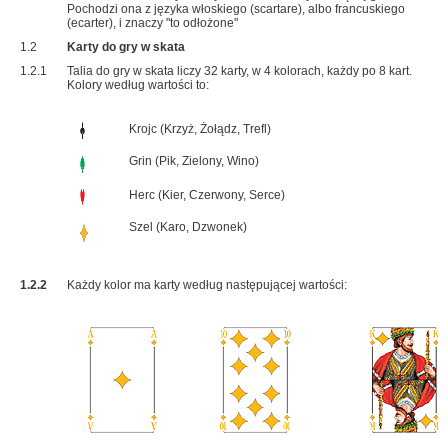
Pochodzi ona z języka włoskiego (scartare), albo francuskiego
(ecarter), i znaczy "to odłożone"
1.2
Karty do gry w skata
1.2.1
Talia do gry w skata liczy 32 karty, w 4 kolorach, każdy po 8 kart.
Kolory według wartości to:
Krojc (Krzyż, Żołądz, Trefl)
Grin (Pik, Zielony, Wino)
Herc (Kier, Czerwony, Serce)
Szel (Karo, Dzwonek)
1.2.2
Każdy kolor ma karty według następującej wartości: