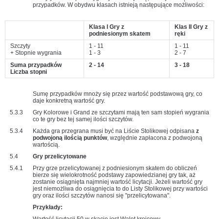
przypadków. W obydwu klasach istnieją następujące możliwości:
Klasa I Gry z
Klas II Gry z
podniesionym skatem
ręki
Szczyty
1 - 11
1 - 11
+ Stopnie wygrania
1 - 3
2 - 7
Suma przypadków
2 - 14
3 - 18
Liczba stopni
Sumę przypadków mnoży się przez wartość podstawową gry, co
daje konkretną wartość gry.
5.3.3
Gry Kolorowe i Grand ze szczytami mają ten sam stopień wygrania
co te gry bez tej samej ilości szczytów.
5.3.4
Każda gra przegrana musi być na Liście Stolikowej odpisana
z
podwojoną ilością punktów
, względnie zapłacona z podwojoną
wartością.
5.4
Gry przelicytowane
5.4.1
Przy grze przelicytowanej z podniesionym skatem do obliczeń
bierze się wielokrotność podstawy zapowiedzianej gry tak, aż
zostanie osiągnięta najmniej wartość licytacji. Jeżeli wartość gry
jest niemożliwa do osiągnięcia to do Listy Stolikowej przy wartości
gry oraz ilości szczytów nanosi się "przelicytowana".
Przykłady: