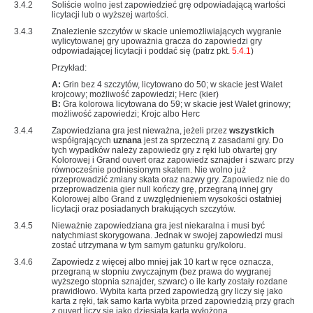
3.4.2
Soliście wolno jest zapowiedzieć grę odpowiadającą wartości
licytacji lub o wyższej wartości.
3.4.3
Znalezienie szczytów w skacie uniemożliwiających wygranie
wylicytowanej gry upoważnia gracza do zapowiedzi gry
odpowiadającej licytacji i poddać się (patrz pkt.
5.4.1
)
Przykład:
A:
Grin bez 4 szczytów, licytowano do 50; w skacie jest Walet
krojcowy; możliwość zapowiedzi; Herc (kier)
B:
Gra kolorowa licytowana do 59; w skacie jest Walet grinowy;
możliwość zapowiedzi; Krojc albo Herc
3.4.4
Zapowiedziana gra jest nieważna, jeżeli przez
wszystkich
współgrających
uznana
jest za sprzeczną z zasadami gry. Do
tych wypadków należy zapowiedz gry z ręki lub otwartej gry
Kolorowej i Grand ouvert oraz zapowiedz sznajder i szwarc przy
równocześnie podniesionym skatem. Nie wolno już
przeprowadzić zmiany skata oraz nazwy gry. Zapowiedz nie do
przeprowadzenia gier null kończy grę, przegraną innej gry
Kolorowej albo Grand z uwzględnieniem wysokości ostatniej
licytacji oraz posiadanych brakujących szczytów.
3.4.5
Nieważnie zapowiedziana gra jest niekaralna i musi być
natychmiast skorygowana. Jednak w swojej zapowiedzi musi
zostać utrzymana w tym samym gatunku gry/koloru.
3.4.6
Zapowiedz z więcej albo mniej jak 10 kart w ręce oznacza,
przegraną w stopniu zwyczajnym (bez prawa do wygranej
wyższego stopnia sznajder, szwarc) o ile karty zostały rozdane
prawidłowo. Wybita karta przed zapowiedzą gry liczy się jako
karta z ręki, tak samo karta wybita przed zapowiedzią przy grach
z ouvert liczy się jako dziesiąta karta wyłożona.