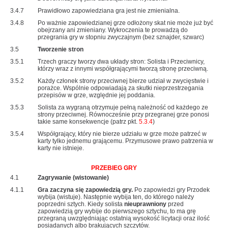
3.4.7
Prawidłowo zapowiedziana gra jest nie zmienialna.
3.4.8
Po ważnie zapowiedzianej grze odłożony skat nie może już być
obejrzany ani zmieniany. Wykroczenia te prowadzą do
przegrania gry w stopniu zwyczajnym (bez sznajder, szwarc)
3.5
Tworzenie stron
3.5.1
Trzech graczy tworzy dwa układy stron: Solista i Przeciwnicy,
którzy wraz z innymi współgrającymi tworzą stronę przeciwną.
3.5.2
Każdy członek strony przeciwnej bierze udział w zwycięstwie i
porażce. Wspólnie odpowiadają za skutki nieprzestrzegania
przepisów w grze, względnie jej poddania.
3.5.3
Solista za wygraną otrzymuje pełną należność od każdego ze
strony przeciwnej. Równocześnie przy przegranej grze ponosi
takie same konsekwencje (patrz pkt.
5.3.4
)
3.5.4
Współgrający, który nie bierze udziału w grze może patrzeć w
karty tylko jednemu grającemu. Przymusowe prawo patrzenia w
karty nie istnieje.
PRZEBIEG GRY
4.1
Zagrywanie (wistowanie)
4.1.1
Gra zaczyna się zapowiedzią gry.
Po zapowiedzi gry Przodek
wybija (wistuje). Następnie wybija ten, do którego należy
poprzedni sztych. Kiedy solista
nieuprawniony
przed
zapowiedzią gry wybije do pierwszego sztychu, to ma grę
przegraną uwzględniając ostatnią wysokość licytacji oraz ilość
posiadanych albo brakujących szczytów.