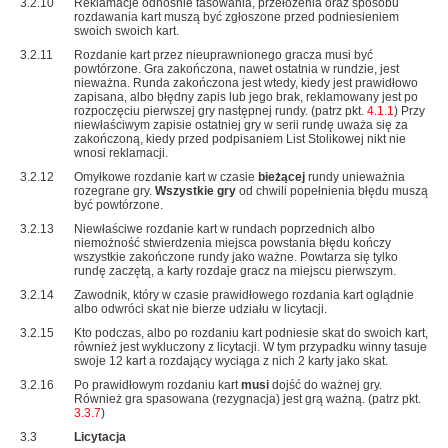
3.2.10
Reklamacje odnośnie tasowania, przełożenia oraz sposobu
rozdawania kart muszą być zgłoszone przed podniesieniem
swoich swoich kart.
3.2.11
Rozdanie kart przez nieuprawnionego gracza musi być
powtórzone. Gra zakończona, nawet ostatnia w rundzie, jest
nieważna. Runda zakończona jest wtedy, kiedy jest prawidłowo
zapisana, albo błędny zapis lub jego brak, reklamowany jest po
rozpoczęciu pierwszej gry następnej rundy. (patrz pkt.
4.1.1
) Przy
niewłaściwym zapisie ostatniej gry w serii rundę uważa się za
zakończoną, kiedy przed podpisaniem List Stolikowej nikt nie
wnosi reklamacji.
3.2.12
Omyłkowe rozdanie kart w czasie
bieżącej
rundy unieważnia
rozegrane gry.
Wszystkie gry
od chwili popełnienia błędu muszą
być powtórzone.
3.2.13
Niewłaściwe rozdanie kart w rundach poprzednich albo
niemożność stwierdzenia miejsca powstania błędu kończy
wszystkie zakończone rundy jako ważne. Powtarza się tylko
rundę zaczętą, a karty rozdaje gracz na miejscu pierwszym.
3.2.14
Zawodnik, który w czasie prawidłowego rozdania kart oglądnie
albo odwróci skat nie bierze udziału w licytacji.
3.2.15
Kto podczas, albo po rozdaniu kart podniesie skat do swoich kart,
również jest wykluczony z licytacji. W tym przypadku winny tasuje
swoje 12 kart a rozdający wyciąga z nich 2 karty jako skat.
3.2.16
Po prawidłowym rozdaniu kart
musi
dojść do ważnej gry.
Również gra spasowana (rezygnacja) jest grą ważną. (patrz pkt.
3.3.7
)
3.3
Licytacja