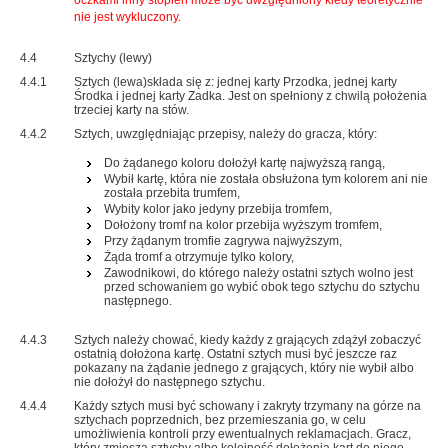
oczkami inny stopień może być uwzględniony kiedy teoretycznie
nie jest wykluczony.
4.4
Sztychy (lewy)
4.4.1
Sztych (lewa)składa się z: jednej karty Przodka, jednej karty
Środka i jednej karty Zadka. Jest on spełniony z chwilą położenia
trzeciej karty na stów.
4.4.2
Sztych, uwzględniając przepisy, należy do gracza, który:
Do żądanego koloru dołożył kartę najwyższą rangą,
Wybił kartę, która nie została obsłużona tym kolorem ani nie
została przebita trumfem,
Wybity kolor jako jedyny przebija tromfem,
Dołożony tromf na kolor przebija wyższym tromfem,
Przy żądanym tromfie zagrywa najwyższym,
Żąda tromf a otrzymuje tylko kolory,
Zawodnikowi, do którego należy ostatni sztych wolno jest
przed schowaniem go wybić obok tego sztychu do sztychu
następnego.
4.4.3
Sztych należy chować, kiedy każdy z grających zdążył zobaczyć
ostatnią dołożona kartę. Ostatni sztych musi być jeszcze raz
pokazany na żądanie jednego z grających, który nie wybił albo
nie dołożył do następnego sztychu.
4.4.4
Każdy sztych musi być schowany i zakryty trzymany na górze na
sztychach poprzednich, bez przemieszania go, w celu
umożliwienia kontroli przy ewentualnych reklamacjach. Gracz,