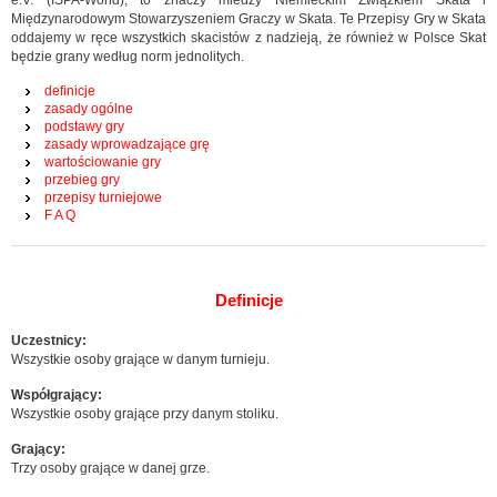
e.V. (ISPA-World), to znaczy miedzy Niemieckim Związkiem Skata i
Międzynarodowym Stowarzyszeniem Graczy w Skata. Te Przepisy Gry w Skata
oddajemy w ręce wszystkich skacistów z nadzieją, że również w Polsce Skat
będzie grany według norm jednolitych.
definicje
zasady ogólne
podstawy gry
zasady wprowadzające grę
wartościowanie gry
przebieg gry
przepisy turniejowe
F A Q
Definicje
Uczestnicy:
Wszystkie osoby grające w danym turnieju.
Współgrający:
Wszystkie osoby grające przy danym stoliku.
Grający:
Trzy osoby grające w danej grze.