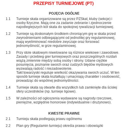
PRZEPISY TURNIEJOWE (PT)
POJĘCIA OGÓLNE
1.1
Turnieje skata organizowane są przez PZSkat, kluby (sekcje) i
osoby fizyczne. Mają one za zadanie zebranie i zjednoczenie
najodleglejszych kół skata do spokojnej rywalizacji turniejowej.
1.2
Turnieje są doskonałym środkiem chroniącym grę w skata przed
zwyrodnieniami odbiegającymi od jednolitej gry regulaminowej,
mają wyeliminować niedobre zwyczaje oraz forsować
jednomyślność, w grze regulaminowej.
1.3
Przy stole skatowym niwelowane są różnice wiekowe i zawodowe.
Zasady i przebieg gier turniejowych oraz poszczególnych rozdań
wiążą zmiennie między sobą osoby i strony. Udane ciężkie
posunięcia, poznanie swoich oraz cudzych błędów myślowych
wyzwalają radość i niezadowolenie.
Takt towarzyski reguluje wielkość okazywania swoich uczuć. W ten
sposób turnieje skata kształtują i umacniają charakter i osobowość,
prowadząc do wspólnej jednomyślności.
1.4
Turnieje skata są otwarte dla wszystkich lub zamknięte dla ścisłej
sfery uczestników (np. turnieje ligowe).
1.5
W zależności od ogłoszenia wydawane są nagrody rzeczowe,
pieniężne, względnie honorowe (indywidualnie i drużynowo).
KWESTIE PRAWNE
2.1
Turnieju skata podlegają prawu ogólnemu
2.2
Plan gry (Regulamin turnieju) określa prawa i obowiązki