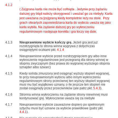
4.1.2
( Za)grana karta nie może być cofnięta . Jedynie przy żądaniu
dalszej gry błąd należy skorygować i uważać go za niebyły. Karta
jest uważana za [za]graną kiedy kompletnie leży na stole. Przy
grach otwartych zapowiedziana karta do wybicia uważa się jako
karta wybita. Na żądanie dalszej gry po wykroczeniu
regulaminowym następuje korekta i gra toczy się dale.
4.1.3
Nieuprawnione wybicie kończy grę.
Jeżeli gra jest już
rozstrzygnięta to strona winna wygrywa z dotychczas
osiągniętymi oczkami pkt.
4.1.4
4.1.4
Nieuprawnione wybicie przed rozstrzygnięciem gry albo inne
wykroczenie regulaminowe jest przegraną dla strony winnej w
stopniu zwyczajnym (bez prawa do wygranej wyższego stopnia
sznajder albo szwarc)
4.1.5
Kiedy solista zmuszony jest osiągnąć wyższy stopień wygranej,
to przy nieuprawnionym wybiciu albo innym wykroczeniu
regulaminowym strony przeciwnej ten wyższy stopień wygranej
musi mu być wyjątkowo uznany, o ile jeszcze ten stopień nie
został osiągnięty przez przeciwników (ale patrz pkt.
5.4.3
).
4.1.6
Stronna winna wykroczeniu na żądanie strony niewinnej musi
kontynuować grę. Wykroczenie uważa się za niebyłe
4.1.7
Nieuprawnione wybicie zauważone dopiero po spełnionym
sztychu musi być uznane za wybicie prawidłowe (patrz pkt.
4.4.1
).