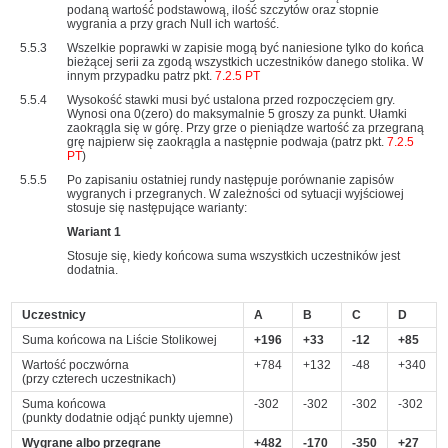
podaną wartość podstawową, ilość szczytów oraz stopnie
wygrania a przy grach Null ich wartość.
5.5.3
Wszelkie poprawki w zapisie mogą być naniesione tylko do końca
bieżącej serii za zgodą wszystkich uczestników danego stolika. W
innym przypadku patrz pkt.
7.2.5 PT
5.5.4
Wysokość stawki musi być ustalona przed rozpoczęciem gry.
Wynosi ona 0(zero) do maksymalnie 5 groszy za punkt. Ułamki
zaokrągla się w górę. Przy grze o pieniądze wartość za przegraną
grę najpierw się zaokrągla a następnie podwaja (patrz pkt.
7.2.5
PT
)
5.5.5
Po zapisaniu ostatniej rundy następuje porównanie zapisów
wygranych i przegranych. W zależności od sytuacji wyjściowej
stosuje się następujące warianty:
Wariant 1
Stosuje się, kiedy końcowa suma wszystkich uczestników jest
dodatnia.
Uczestnicy
A
B
C
D
Suma końcowa na Liście Stolikowej
+196
+33
-12
+85
Wartość poczwórna
+784
+132
-48
+340
(przy czterech uczestnikach)
Suma końcowa
-302
-302
-302
-302
(punkty dodatnie odjąć punkty ujemne)
Wygrane albo przegrane
+482
-170
-350
+27