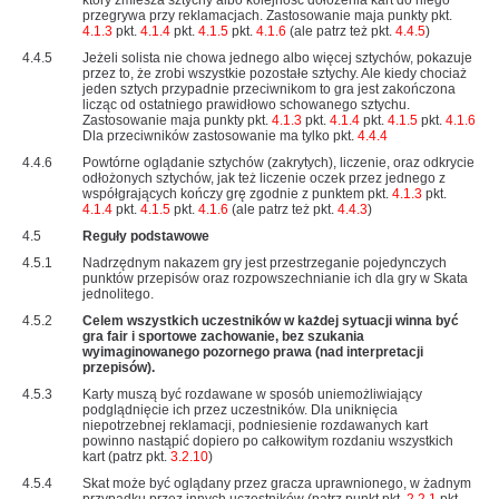
który zmiesza sztychy albo kolejność dołożenia kart do niego
przegrywa przy reklamacjach. Zastosowanie maja punkty pkt.
4.1.3
pkt.
4.1.4
pkt.
4.1.5
pkt.
4.1.6
(ale patrz też pkt.
4.4.5
)
4.4.5
Jeżeli solista nie chowa jednego albo więcej sztychów, pokazuje
przez to, że zrobi wszystkie pozostałe sztychy. Ale kiedy chociaż
jeden sztych przypadnie przeciwnikom to gra jest zakończona
licząc od ostatniego prawidłowo schowanego sztychu.
Zastosowanie maja punkty pkt.
4.1.3
pkt.
4.1.4
pkt.
4.1.5
pkt.
4.1.6
Dla przeciwników zastosowanie ma tylko pkt.
4.4.4
4.4.6
Powtórne oglądanie sztychów (zakrytych), liczenie, oraz odkrycie
odłożonych sztychów, jak też liczenie oczek przez jednego z
współgrających kończy grę zgodnie z punktem pkt.
4.1.3
pkt.
4.1.4
pkt.
4.1.5
pkt.
4.1.6
(ale patrz też pkt.
4.4.3
)
4.5
Reguły podstawowe
4.5.1
Nadrzędnym nakazem gry jest przestrzeganie pojedynczych
punktów przepisów oraz rozpowszechnianie ich dla gry w Skata
jednolitego.
4.5.2
Celem wszystkich uczestników w każdej sytuacji winna być
gra fair i sportowe zachowanie, bez szukania
wyimaginowanego pozornego prawa (nad interpretacji
przepisów).
4.5.3
Karty muszą być rozdawane w sposób uniemożliwiający
podglądnięcie ich przez uczestników. Dla uniknięcia
niepotrzebnej reklamacji, podniesienie rozdawanych kart
powinno nastąpić dopiero po całkowitym rozdaniu wszystkich
kart (patrz pkt.
3.2.10
)
4.5.4
Skat może być oglądany przez gracza uprawnionego, w żadnym