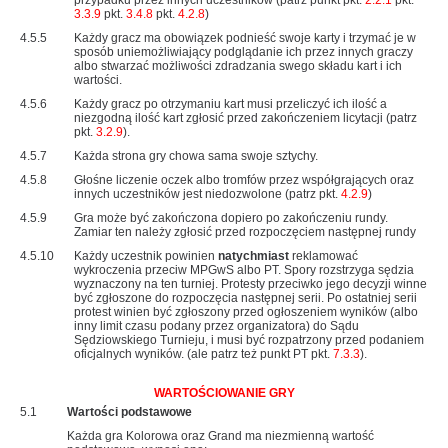
przypadku przez innych uczestników (patrz punkt pkt.
2.2.1
pkt.
3.3.9
pkt.
3.4.8
pkt.
4.2.8
)
4.5.5
Każdy gracz ma obowiązek podnieść swoje karty i trzymać je w
sposób uniemożliwiający podglądanie ich przez innych graczy
albo stwarzać możliwości zdradzania swego składu kart i ich
wartości.
4.5.6
Każdy gracz po otrzymaniu kart musi przeliczyć ich ilość a
niezgodną ilość kart zgłosić przed zakończeniem licytacji (patrz
pkt.
3.2.9
).
4.5.7
Każda strona gry chowa sama swoje sztychy.
4.5.8
Głośne liczenie oczek albo tromfów przez współgrających oraz
innych uczestników jest niedozwolone (patrz pkt.
4.2.9
)
4.5.9
Gra może być zakończona dopiero po zakończeniu rundy.
Zamiar ten należy zgłosić przed rozpoczęciem następnej rundy
4.5.10
Każdy uczestnik powinien
natychmiast
reklamować
wykroczenia przeciw MPGwS albo PT. Spory rozstrzyga sędzia
wyznaczony na ten turniej. Protesty przeciwko jego decyzji winne
być zgłoszone do rozpoczęcia następnej serii. Po ostatniej serii
protest winien być zgłoszony przed ogłoszeniem wyników (albo
inny limit czasu podany przez organizatora) do Sądu
Sędziowskiego Turnieju, i musi być rozpatrzony przed podaniem
oficjalnych wyników. (ale patrz też punkt PT pkt.
7.3.3
).
WARTOŚCIOWANIE GRY
5.1
Wartości podstawowe
Każda gra Kolorowa oraz Grand ma niezmienną wartość