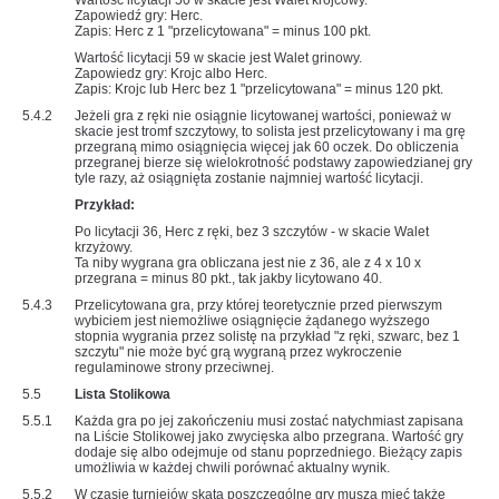
Wartość licytacji 50 w skacie jest Walet krojcowy.
Zapowiedź gry: Herc.
Zapis: Herc z 1 "przelicytowana" = minus 100 pkt.
Wartość licytacji 59 w skacie jest Walet grinowy.
Zapowiedz gry: Krojc albo Herc.
Zapis: Krojc lub Herc bez 1 "przelicytowana" = minus 120 pkt.
5.4.2
Jeżeli gra z ręki nie osiągnie licytowanej wartości, ponieważ w
skacie jest tromf szczytowy, to solista jest przelicytowany i ma grę
przegraną mimo osiągnięcia więcej jak 60 oczek. Do obliczenia
przegranej bierze się wielokrotność podstawy zapowiedzianej gry
tyle razy, aż osiągnięta zostanie najmniej wartość licytacji.
Przykład:
Po licytacji 36, Herc z ręki, bez 3 szczytów - w skacie Walet
krzyżowy.
Ta niby wygrana gra obliczana jest nie z 36, ale z 4 x 10 x
przegrana = minus 80 pkt., tak jakby licytowano 40.
5.4.3
Przelicytowana gra, przy której teoretycznie przed pierwszym
wybiciem jest niemożliwe osiągnięcie żądanego wyższego
stopnia wygrania przez solistę na przykład "z ręki, szwarc, bez 1
szczytu" nie może być grą wygraną przez wykroczenie
regulaminowe strony przeciwnej.
5.5
Lista Stolikowa
5.5.1
Każda gra po jej zakończeniu musi zostać natychmiast zapisana
na Liście Stolikowej jako zwycięska albo przegrana. Wartość gry
dodaje się albo odejmuje od stanu poprzedniego. Bieżący zapis
umożliwia w każdej chwili porównać aktualny wynik.
5.5.2
W czasie turniejów skata poszczególne gry muszą mieć także