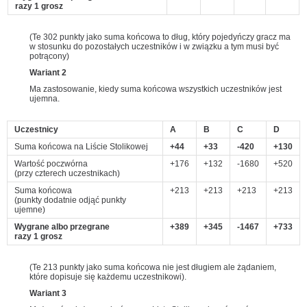
razy 1 grosz
(Te 302 punkty jako suma końcowa to dług, który pojedyńczy gracz ma
w stosunku do pozostałych uczestników i w związku a tym musi być
potrącony)
Wariant 2
Ma zastosowanie, kiedy suma końcowa wszystkich uczestników jest
ujemna.
Uczestnicy
A
B
C
D
Suma końcowa na Liście Stolikowej
+44
+33
-420
+130
Wartość poczwórna
+176
+132
-1680
+520
(przy czterech uczestnikach)
Suma końcowa
+213
+213
+213
+213
(punkty dodatnie odjąć punkty
ujemne)
Wygrane albo przegrane
+389
+345
-1467
+733
razy 1 grosz
(Te 213 punkty jako suma końcowa nie jest długiem ale żądaniem,
które dopisuje się każdemu uczestnikowi).
Wariant 3