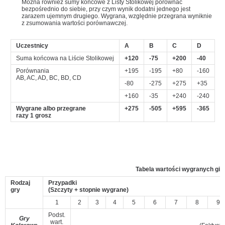
Można również sumy końcowe z Listy Stolikowej porównać
bezpośrednio do siebie, przy czym wynik dodatni jednego jest
zarazem ujemnym drugiego. Wygrana, względnie przegrana wyniknie
z zsumowania wartości porównawczej.
Uczestnicy
A
B
C
D
Suma końcowa na Liście Stolikowej
+120
-75
+200
-40
Porównania
+195
-195
+80
-160
AB, AC, AD, BC, BD, CD
-80
-275
+275
+35
+160
-35
+240
-240
Wygrane albo przegrane
+275
-505
+595
-365
razy 1 grosz
Tabela wartości wygranych gier
Rodzaj
Przypadki
gry
(Szczyty + stopnie wygrane)
1
2
3
4
5
6
7
8
9
Podst.
Gry
wart.