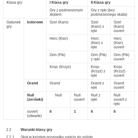
Klasa gry
I Klasa gry
II Klasa gry
Gry z podniesionym
Gry z ręki (bez
skatem
podniesionego skata)
Gatunek
kolorowe
Szel (Karo)
Szel
Szel
gry
(Karo) z
(Karo)
ręki
ouvert
Herc (Kier)
Herc
Herc
(Kier) z
(Kier)
ręki
ouvert
Grin (Pik)
Grin (Pik)
Grin (Pik)
z ręki
ouvert
Krojc (Krzyż)
Krojc
Krojc
(Krzyż) z
(Krzyż)
ręki
ouvert
Grand
Grand
Grand z
Grand
ręki
ouvert
Null
Null
Null
Null z
Null
(zerówki)
ouvert
ręki
ouvert z
ręki
ouvert
6
1
6
6
(otwarte)
2.2
Warunki klasy gry
2.2.1
Skat w każdym przypadku należy do solisty.