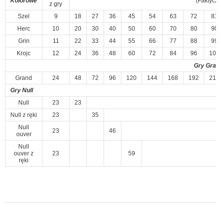
Kolorowe
(Faktyczn
z gry
Szel
9
18
27
36
45
54
63
72
81
Herc
10
20
30
40
50
60
70
80
90
Grin
11
22
33
44
55
66
77
88
99
Krojc
12
24
36
48
60
72
84
96
108
Gry Gran
Grand
24
48
72
96
120
144
168
192
216
Gry Null
Null
23
23
Null z ręki
23
35
Null
23
46
ouver
Null
ouver z
23
59
ręki