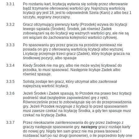
3.3.1
Po rozdaniu kart, licytacją wyłania się solistę przez oferowanie
bądź trzymanie oferowanej wartości gry. Najniższą wartością
licytacji gry jest 18, jest to odpowiednik Szela (Karo) z albo bez 1
szczytu, wygrany zwyczajny.
3.3.2
Gracz otrzymujący pierwszy karty (Przodek) wzywa do licytacji
lewego sąsiada (Środek). Środek, jak również Zadek
zobowiązani są do licytacji wg ważnych wartości gry, ale nie są
oni wiązani do zachowania kolejności wartości cyfrowej.
3.3.3
Po spasowaniu gry przez gracza na przodzie ponieważ nie
posiada on gry z oferowaną wartością licytacji albo wyższej.
Licytację przejmuje trzeci gracz (Zadek), który licytuje gracza na
środkowej pozycji, albo spasuje
3.3.4
Kiedy Środek nie ma gry, albo nie może wyżej licytować do
przodka, to musi spasować. Następnie licytuje Zadek albo
również spasuje.
3.3.5
Solistą zostaje ten gracz, który utrzymał albo zaoferował
najwyższą wartość licytacji.
3.3.6
Jeżeli Środek i Zadek spasują. to Przodek ma prawo bez licytacji
podnieść skat (względnie zapowiedzieć grę z ręki).
Równocześnie przez to zobowiązuje się on do przeprowadzenia
gry. Jeżeli Przodek rezygnuje z licytacji to przed spasowaniem
musi zawsze czekać na licytację Środka, a gdy ten spasuje musi
czekać na licytację Zadka.
3.3.7
Przez nieokazanie zainteresowania do gry przez żadnego z
graczy następuje spasowanie gry.
następny
gracz rozdaje karty
do nowej gry. Nigdy ten sam gracz nie ma prawa tasować i
rozdawać kart po raz drugi (ponownie), o ile poprzednio były one