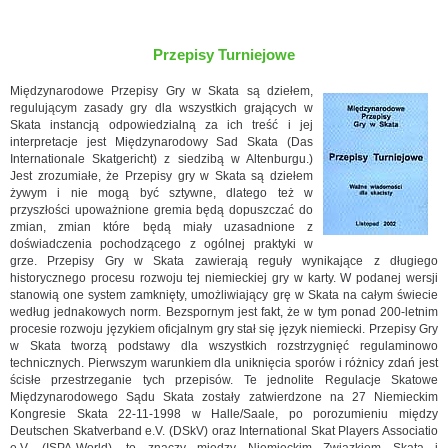
Przepisy Turniejowe
Międzynarodowe Przepisy Gry w Skata są dziełem,
regulującym zasady gry dla wszystkich grających w
Skata instancją odpowiedzialną za ich treść i jej
interpretacje jest Międzynarodowy Sad Skata (Das
Internationale Skatgericht) z siedzibą w Altenburgu.)
Jest zrozumiałe, że Przepisy gry w Skata są dziełem
żywym i nie mogą być sztywne, dlatego też w
przyszłości upoważnione gremia będą dopuszczać do
zmian, zmian które będą miały uzasadnione z
doświadczenia pochodzącego z ogólnej praktyki w
grze. Przepisy Gry w Skata zawierają reguły wynikające z długiego
historycznego procesu rozwoju tej niemieckiej gry w karty. W podanej wersji
stanowią one system zamknięty, umożliwiający grę w Skata na całym świecie
według jednakowych norm. Bezspornym jest fakt, że w tym ponad 200-letnim
procesie rozwoju językiem oficjalnym gry stał się język niemiecki. Przepisy Gry
w Skata tworzą podstawy dla wszystkich rozstrzygnięć regulaminowo
technicznych. Pierwszym warunkiem dla uniknięcia sporów i różnicy zdań jest
ścisłe przestrzeganie tych przepisów. Te jednolite Regulacje Skatowe
Międzynarodowego Sądu Skata zostały zatwierdzone na 27 Niemieckim
Kongresie Skata 22-11-1998 w Halle/Saale, po porozumieniu między
Deutschen Skatverband e.V. (DSkV) oraz International Skat Players Associatio