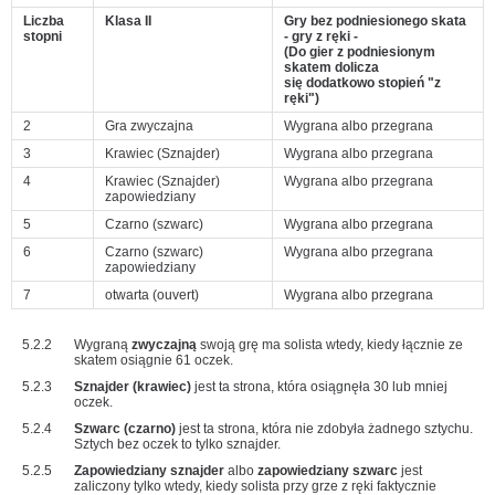
Liczba
Klasa II
Gry bez podniesionego skata
stopni
- gry z ręki -
(Do gier z podniesionym
skatem dolicza
się dodatkowo stopień "z
ręki")
2
Gra zwyczajna
Wygrana albo przegrana
3
Krawiec (Sznajder)
Wygrana albo przegrana
4
Krawiec (Sznajder)
Wygrana albo przegrana
zapowiedziany
5
Czarno (szwarc)
Wygrana albo przegrana
6
Czarno (szwarc)
Wygrana albo przegrana
zapowiedziany
7
otwarta (ouvert)
Wygrana albo przegrana
5.2.2
Wygraną
zwyczajną
swoją grę ma solista wtedy, kiedy łącznie ze
skatem osiągnie 61 oczek.
5.2.3
Sznajder (krawiec)
jest ta strona, która osiągnęła 30 lub mniej
oczek.
5.2.4
Szwarc (czarno)
jest ta strona, która nie zdobyła żadnego sztychu.
Sztych bez oczek to tylko sznajder.
5.2.5
Zapowiedziany sznajder
albo
zapowiedziany szwarc
jest
zaliczony tylko wtedy, kiedy solista przy grze z ręki faktycznie