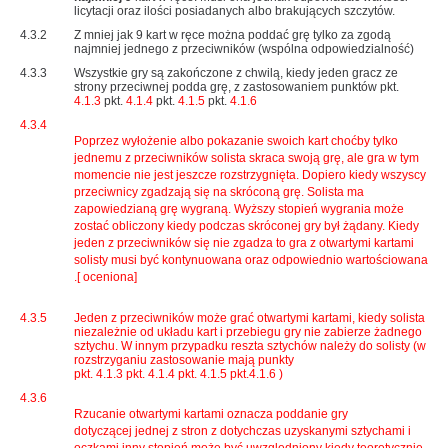
licytacji oraz ilości posiadanych albo brakujących szczytów.
4.3.2
Z mniej jak 9 kart w ręce można poddać grę tylko za zgodą
najmniej jednego z przeciwników (wspólna odpowiedzialność)
4.3.3
Wszystkie gry są zakończone z chwilą, kiedy jeden gracz ze
strony przeciwnej podda grę, z zastosowaniem punktów pkt.
4.1.3
pkt.
4.1.4
pkt.
4.1.5
pkt.
4.1.6
4.3.4
Poprzez wyłożenie albo pokazanie swoich kart choćby tylko
jednemu z przeciwników solista skraca swoją grę, ale gra w tym
momencie nie jest jeszcze rozstrzygnięta. Dopiero kiedy wszyscy
przeciwnicy zgadzają się na skróconą grę. Solista ma
zapowiedzianą grę wygraną. Wyższy stopień wygrania może
zostać obliczony kiedy podczas skróconej gry był żądany. Kiedy
jeden z przeciwników się nie zgadza to gra z otwartymi kartami
solisty musi być kontynuowana oraz odpowiednio wartościowana
.[ oceniona]
4.3.5
Jeden z przeciwników może grać otwartymi kartami, kiedy solista
niezależnie od układu kart i przebiegu gry nie zabierze żadnego
sztychu. W innym przypadku reszta sztychów należy do solisty (w
rozstrzyganiu zastosowanie mają punkty
pkt.
4.1.3
pkt.
4.1.4
pkt.
4.1.5
pkt.4.1.6 )
4.3.6
Rzucanie otwartymi kartami oznacza poddanie gry
dotyczącej jednej z stron z dotychczas uzyskanymi sztychami i