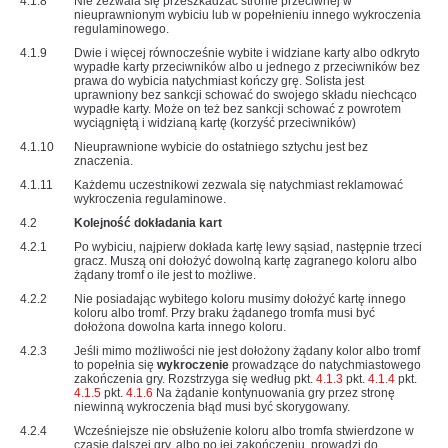
4.1.8
Nie zezwala się przeszkadzać stronie przeciwnej w
nieuprawnionym wybiciu lub w popełnieniu innego wykroczenia
regulaminowego.
4.1.9
Dwie i więcej równocześnie wybite i widziane karty albo odkryto
wypadłe karty przeciwników albo u jednego z przeciwników bez
prawa do wybicia natychmiast kończy grę. Solista jest
uprawniony bez sankcji schować do swojego składu niechcąco
wypadłe karty. Może on też bez sankcji schować z powrotem
wyciągniętą i widzianą kartę (korzyść przeciwników)
4.1.10
Nieuprawnione wybicie do ostatniego sztychu jest bez
znaczenia.
4.1.11
Każdemu uczestnikowi zezwala się natychmiast reklamować
wykroczenia regulaminowe.
4.2
Kolejność dokładania kart
4.2.1
Po wybiciu, najpierw dokłada kartę lewy sąsiad, następnie trzeci
gracz. Muszą oni dołożyć dowolną kartę zagranego koloru albo
żądany tromf o ile jest to możliwe.
4.2.2
Nie posiadając wybitego koloru musimy dołożyć kartę innego
koloru albo tromf. Przy braku żądanego tromfa musi być
dołożona dowolna karta innego koloru.
4.2.3
Jeśli mimo możliwości nie jest dołożony żądany kolor albo tromf
to popełnia się
wykroczenie
prowadzące do natychmiastowego
zakończenia gry. Rozstrzyga się według pkt.
4.1.3
pkt.
4.1.4
pkt.
4.1.5
pkt.
4.1.6
Na żądanie kontynuowania gry przez stronę
niewinną wykroczenia błąd musi być skorygowany.
4.2.4
Wcześniejsze nie obsłużenie koloru albo tromfa stwierdzone w
czasie dalszej gry, albo po jej zakończeniu, prowadzi do