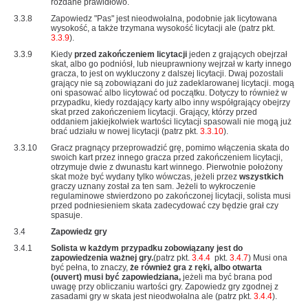
rozdane prawidłowo.
3.3.8
Zapowiedz "Pas" jest nieodwołalna, podobnie jak licytowana
wysokość, a także trzymana wysokość licytacji ale (patrz pkt.
3.3.9
).
3.3.9
Kiedy
przed zakończeniem licytacji
jeden z grających obejrzał
skat, albo go podniósł, lub nieuprawniony wejrzał w karty innego
gracza, to jest on wykluczony z dalszej licytacji. Dwaj pozostali
grający nie są zobowiązani do już zadeklarowanej licytacji. mogą
oni spasować albo licytować od początku. Dotyczy to również w
przypadku, kiedy rozdający karty albo inny współgrający obejrzy
skat przed zakończeniem licytacji. Grający, którzy przed
oddaniem jakiejkolwiek wartości licytacji spasowali nie mogą już
brać udziału w nowej licytacji (patrz pkt.
3.3.10
).
3.3.10
Gracz pragnący przeprowadzić grę, pomimo włączenia skata do
swoich kart przez innego gracza przed zakończeniem licytacji,
otrzymuje dwie z dwunastu kart winnego. Pierwotnie położony
skat może być wydany tylko wówczas, jeżeli przez
wszystkich
graczy uznany został za ten sam. Jeżeli to wykroczenie
regulaminowe stwierdzono po zakończonej licytacji, solista musi
przed podniesieniem skata zadecydować czy będzie grał czy
spasuje.
3.4
Zapowiedz gry
3.4.1
Solista w każdym przypadku zobowiązany jest do
zapowiedzenia ważnej gry.
(patrz pkt.
3.4.4
pkt.
3.4.7
) Musi ona
być pełna, to znaczy,
że również gra z ręki, albo otwarta
(ouvert) musi być zapowiedziana,
jeżeli ma być brana pod
uwagę przy obliczaniu wartości gry. Zapowiedz gry zgodnej z
zasadami gry w skata jest nieodwołalna ale (patrz pkt.
3.4.4
).