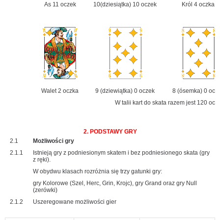
As 11 oczek
10(dziesiątka) 10 oczek
Król 4 oczka
Walet 2 oczka
9 (dziewiątka) 0 oczek
8 (ósemka) 0 ocz
W talii kart do skata razem jest 120 ocz
2. PODSTAWY GRY
2.1
Możliwości gry
2.1.1
Istnieją gry z podniesionym skatem i bez podniesionego skata (gry
z ręki).
W obydwu klasach rozróżnia się trzy gatunki gry:
gry Kolorowe (Szel, Herc, Grin, Krojc), gry Grand oraz gry Null
(zerówki)
2.1.2
Uszeregowane możliwości gier