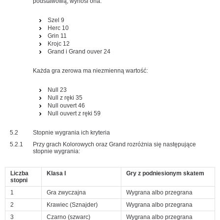
podstawową, wynosi ona:
Szel 9
Herc 10
Grin 11
Krojc 12
Grand i Grand ouver 24
Każda gra zerowa ma niezmienną wartość:
Null 23
Null z ręki 35
Null ouvert 46
Null ouvert z ręki 59
5.2
Stopnie wygrania ich kryteria
5.2.1
Przy grach Kolorowych oraz Grand rozróżnia się następujące
stopnie wygrania:
Liczba
Klasa I
Gry z podniesionym skatem
stopni
1
Gra zwyczajna
Wygrana albo przegrana
2
Krawiec (Sznajder)
Wygrana albo przegrana
3
Czarno (szwarc)
Wygrana albo przegrana