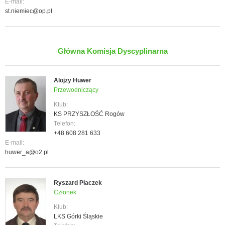
E-mail:
st.niemiec@op.pl
Główna Komisja Dyscyplinarna
Alojzy Huwer
Przewodniczący
Klub:
KS PRZYSZŁOŚĆ Rogów
Telefon:
+48 608 281 633
E-mail:
huwer_a@o2.pl
Ryszard Płaczek
Członek
Klub:
LKS Górki Śląskie