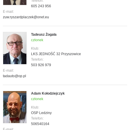
Telefon:
605 243 956
E-mail:
zuw.ryszardplaczek@onet.eu
Tadeusz Żogała
członek
Klub:
LKS JEDNOŚĆ 32 Przyszowice
Telefon:
503 926 979
E-mail:
tadauto@op.pl
Adam Kołodziejczyk
członek
Klub:
OSP Ledziny
Telefon:
506540164
E-mail: