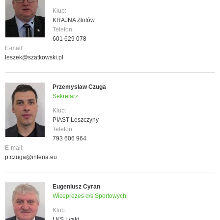
Klub:
KRAJNA Złotów
Telefon:
601 629 078
E-mail:
leszek@szatkowski.pl
Przemysław Czuga
Sekretarz
Klub:
PIAST Leszczyny
Telefon:
793 606 964
E-mail:
p.czuga@interia.eu
Eugeniusz Cyran
Wiceprezes d/s Sportowych
Klub:
LKS Lyski