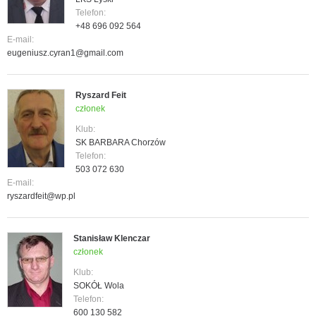
Telefon:
+48 696 092 564
E-mail:
eugeniusz.cyran1@gmail.com
Ryszard Feit
członek
Klub:
SK BARBARA Chorzów
Telefon:
503 072 630
E-mail:
ryszardfeit@wp.pl
Stanisław Klenczar
członek
Klub:
SOKÓŁ Wola
Telefon:
600 130 582