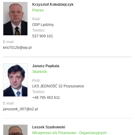
Krzysztof Kołodziejczyk
Prezes
Klub:
OSP Lędziny
Telefon:
537 909 101
E-mail:
kris70126@wp.pl
Janusz Papkala
Skarbnik:
Klub:
LKS JEDNOŚĆ 32 Przyszowice
Telefon:
+48 795 463 611
E-mail:
januszek_007@o2.pl
Leszek Szatkowski
Wiceprezes d/s Finansowo - Organizacyjnych