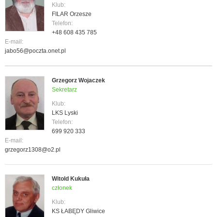
Klub:
FILAR Orzesze
Telefon:
+48 608 435 785
E-mail:
jabo56@poczta.onet.pl
Grzegorz Wojaczek
Sekretarz
Klub:
LKS Lyski
Telefon:
699 920 333
E-mail:
grzegorz1308@o2.pl
Witold Kukuła
członek
Klub:
KS ŁABĘDY Gliwice