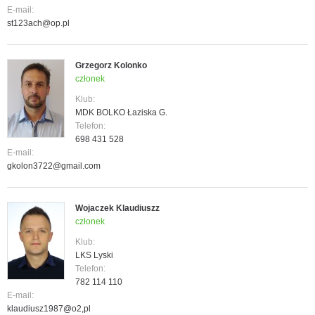
E-mail:
st123ach@op.pl
Grzegorz Kolonko
członek
Klub:
MDK BOLKO Łaziska G.
Telefon:
698 431 528
E-mail:
gkolon3722@gmail.com
Wojaczek Klaudiuszz
członek
Klub:
LKS Lyski
Telefon:
782 114 110
E-mail:
klaudiusz1987@o2,pl