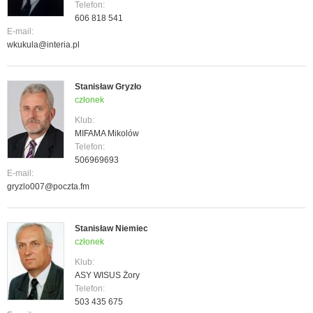
Telefon:
606 818 541
E-mail:
wkukula@interia.pl
Stanisław Gryzło
członek
Klub:
MIFAMA Mikolów
Telefon:
506969693
E-mail:
gryzlo007@poczta.fm
Stanisław Niemiec
członek
Klub:
ASY WISUS Żory
Telefon:
503 435 675