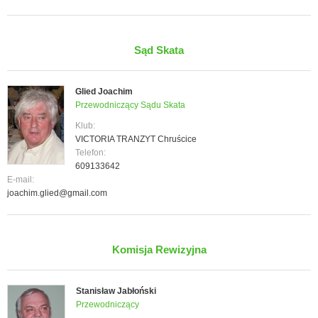
Sąd Skata
Glied Joachim
Przewodniczący Sądu Skata
Klub:
VICTORIA TRANZYT Chruścice
Telefon:
609133642
E-mail:
joachim.glied@gmail.com
Komisja Rewizyjna
Stanisław Jabłoński
Przewodniczący