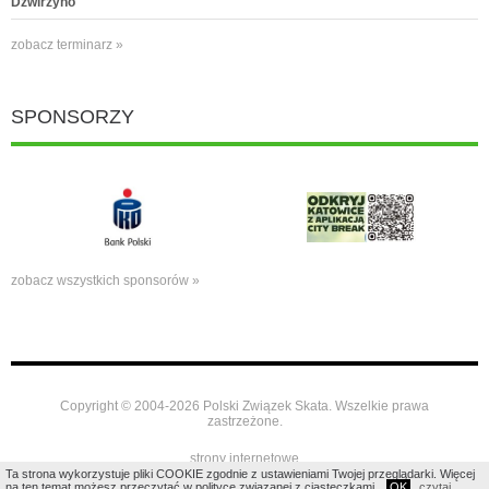
Dźwirzyno
zobacz terminarz »
SPONSORZY
zobacz wszystkich sponsorów »
Copyright © 2004-2026 Polski Związek Skata. Wszelkie prawa
zastrzeżone.
strony internetowe
Ta strona wykorzystuje pliki COOKIE zgodnie z ustawieniami Twojej przeglądarki. Więcej
na ten temat możesz przeczytać w polityce związanej z ciasteczkami.
OK
czytaj