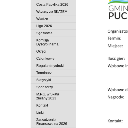
Costa Pacyfika 2026
Wczasy ze SKATEM
Władze
Liga 2026
Sędziowie
Komisja
Dyscyplinarna
Okręgi
Członkowie
Regulaminy/druki
Terminarz
Statystyki
Sponsorzy
M.P.G. w Skata
zmiany 2023
Kontakt
Linki
Zarzadzenie
Finansowe na 2026