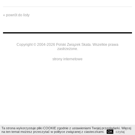
« powrót do listy
Copyright © 2004-2026 Polski Związek Skata. Wszelkie prawa
zastrzeżone.
strony internetowe
Ta strona wykorzystuje pliki COOKIE zgodnie z ustawieniami Twojej przeglądarki. Więcej
na ten temat możesz przeczytać w polityce związanej z ciasteczkami.
OK
czytaj