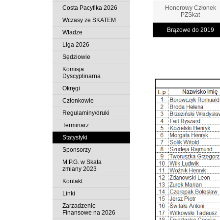
Costa Pacyfika 2026
Honorowy Członek
PZSkat
Wczasy ze SKATEM
Brązowe do 2019
Władze
Liga 2026
Sędziowie
Komisja
Dyscyplinarna
Okręgi
Członkowie
Regulaminy/druki
Terminarz
Statystyki
Sponsorzy
M.P.G. w Skata
zmiany 2023
Kontakt
Linki
Zarzadzenie
Finansowe na 2026