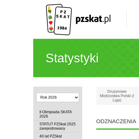
Statystyki
Drużynowe
Mistrzostwa Polski (I
Liga)
II Olimpiada SKATA
2026
ODZNACZENIA
STATUT PZSkat 2025
zarejestrowany
40 lat PZSkat