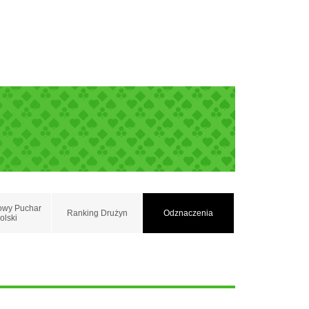
owy Puchar
Ranking Drużyn
Odznaczenia
olski