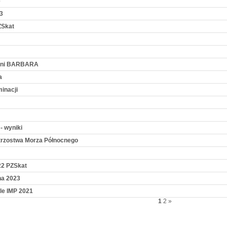
e
23
ZSkat
alni BARBARA
a
inacji
- wyniki
strzostwa Morza Północnego
22 PZSkat
na 2023
ale IMP 2021
1
2
»