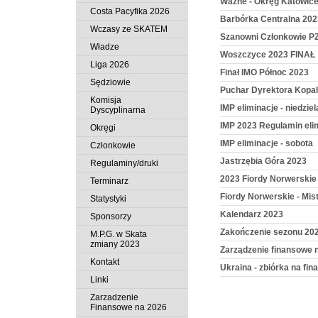
Ważne - Okręg Katowic
Costa Pacyfika 2026
Barbórka Centralna 20
Wczasy ze SKATEM
Szanowni Członkowie P
Władze
Woszczyce 2023 FINAŁ
Liga 2026
Finał IMO Północ 2023
Sędziowie
Puchar Dyrektora Kop
Komisja
IMP eliminacje - niedziel
Dyscyplinarna
IMP 2023 Regulamin elim
Okręgi
IMP eliminacje - sobota
Członkowie
Jastrzębia Góra 2023
Regulaminy/druki
2023 Fiordy Norwerskie 
Terminarz
Fiordy Norwerskie - Mi
Statystyki
Kalendarz 2023
Sponsorzy
Zakończenie sezonu 20
M.P.G. w Skata
zmiany 2023
Zarządzenie finansowe 
Kontakt
Ukraina - zbiórka na fin
Linki
Zarzadzenie
Finansowe na 2026