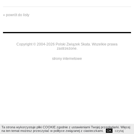
« powrót do listy
Copyright © 2004-2026 Polski Związek Skata. Wszelkie prawa
zastrzeżone.
strony internetowe
Ta strona wykorzystuje pliki COOKIE zgodnie z ustawieniami Twojej przeglądarki. Więcej
na ten temat możesz przeczytać w polityce związanej z ciasteczkami.
OK
czytaj