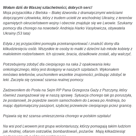
Wołam dziś do Waszej szlachetności, dobrych serc!
Moja przyjaciółka z Bielska – Białej dzwoniła z dramatycznymi wieściami
dotyczącymi człowieka, który z trudem uciekł ze wschodniej Ukrainy, z terenów
ogarniętych okrucieństwem wojny i obecnie znajduje się we Lwowie. Szukamy
pomocy dla chorego na nowotwór Andrieja Harko Vasylowicza, obywatela
Ukrainy (53 lata)
Edyta z jej przyjaciółmi pomogła przetransportować i znaleźć domy dla
kilkudziesięciu osób. Wszystkie te osoby to matki z dziećmi lub młode kobiety z
małoletnim rodzeństwem. Ich ojcowie, bracia, dziadkowie zostali, aby walczyć.
Potrzebujemy zdobyć dla cierpiącego na raka 2 opakowania leku
onkologicznego, który jest dostępny w naszych szpitalach. Wykonałem
mnóstwo telefonów, uruchomiłem wszelkie znajomości, próbując zdobyć te
leki. Zaczęła się rysować szansa realnej pomocy.
Zadzwoniłem do Posła na Sejm RP Pana Grzegorza Gaży z Pszczyny, który
również zaangażował się w naszą sprawę. Sytuacja chorego tak go poruszyła,
że postanowił, że pojedzie swoim samochodem do Lwowa po Andrieja, bo
mając dyplomatyczny paszport, szybciej przewiezie cierpiącego przez granicę.
Pojawia się też szansa umieszczenia chorego w polskim szpitalu!
Na wsi pod Lwowem jest grupa wolontariuszy, którzy pomagają takim ludziom
jak Andriej, ofiarom ostrzałów, bombardowań, pożarów. Mają kilkadziesiąt