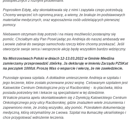
podopiecznych z różnymi problemami.
Poprosiłem Edytę,
aby skontaktowała się z nimi i zapytała czego potrzebują.
Chcemy wesprzeć ich ogromną pracę, a wiemy, że brakuje im podstawowych
materiałów medycznych, oraz wyposażenia osób udzielających pierwszej
pomocy.
Niebawem otrzymam listę potrzeb i na miarę możliwości postarajmy się
pomóc. Chciałbym aby Pan Poseł jadąc po Andrieja do naszej ambasady we
Lwowie zabrał do swojego samochodu rzeczy które chcemy przekazać. Jeśli
otworzycie swoje serca i wesprzecie akcję będę wszystkim bardzo wdzięczny.
Na Mistrzostwach Polski w dniach 12-13.03.2022 w Gminie Miedźna
zamierzamy przeprowadzić zbiórkę. Ja
deklaruję w imieniu Zarządu PZSKat
na początek 1000zł. Proszę Was o wsparcie i wierzę, że nie zawiedziecie.
Pozostaje sprawa szpitala. A dokładnie umieszczenie Andrieja w szpitalu i
jego leczenie, które zostało przerwane przez wojnę. Celowanym szpitalem jest
Katowickie Centrum Onkologiczne przy ul Raciborskiej - to placówka, która
posiada potrzebny lek i lekarze są specjalistami w tej dziedzinie.
W trakcie pisania apelu skontaktowałem się z Dyrekcją Katowickiego Centrum
Onkologicznego przy ulicy Raciborskiej, gdzie znalazłem wiele zrozumienia i
zapewniono mnie, że zrobią wszystko, aby pomóc. Przesłałem dokumentację
medyczną, którą otrzymaliśmy ze Lwowa. Szpital ma tłumaczkę ukraińskiego i
chce przygotować wdrożenie leczenia.