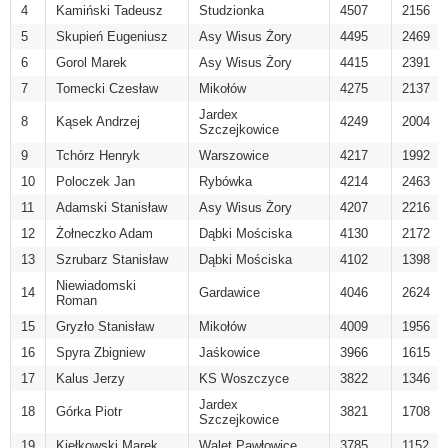
4
Kamiński Tadeusz
Studzionka
4507
2156
5
Skupień Eugeniusz
Asy Wisus Żory
4495
2469
6
Gorol Marek
Asy Wisus Żory
4415
2391
7
Tomecki Czesław
Mikołów
4275
2137
Jardex
8
Kąsek Andrzej
4249
2004
Szczejkowice
9
Tchórz Henryk
Warszowice
4217
1992
10
Poloczek Jan
Rybówka
4214
2463
11
Adamski Stanisław
Asy Wisus Żory
4207
2216
12
Żołneczko Adam
Dąbki Mościska
4130
2172
13
Szrubarz Stanisław
Dąbki Mościska
4102
1398
Niewiadomski
14
Gardawice
4046
2624
Roman
15
Gryzło Stanisław
Mikołów
4009
1956
16
Spyra Zbigniew
Jaśkowice
3966
1615
17
Kalus Jerzy
KS Woszczyce
3822
1346
Jardex
18
Górka Piotr
3821
1708
Szczejkowice
19
Kiełkowski Marek
Walet Pawłowice
3785
1152