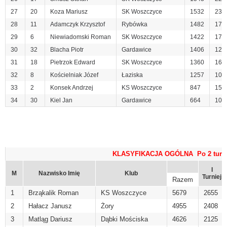
27
20
Koza Mariusz
SK Woszczyce
1532
23
28
11
Adamczyk Krzysztof
Rybówka
1482
17
29
6
Niewiadomski Roman
SK Woszczyce
1422
17
30
32
Blacha Piotr
Gardawice
1406
12
31
18
Pietrzok Edward
SK Woszczyce
1360
16
32
8
Kościelniak Józef
Łaziska
1257
10
33
2
Konsek Andrzej
KS Woszczyce
847
15
34
30
Kiel Jan
Gardawice
664
10
KLASYFIKACJA OGÓLNA Po 2 turni
I
M
Nazwisko Imię
Klub
Turniej
Razem
1
Brząkalik Roman
KS Woszczyce
5679
2655
2
Hałacz Janusz
Żory
4955
2408
3
Matląg Dariusz
Dąbki Mościska
4626
2125