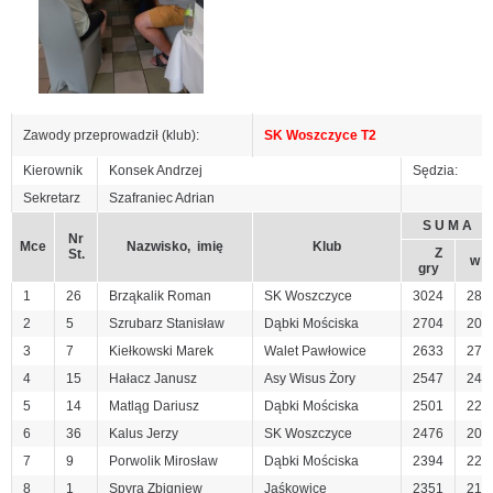
Zawody przeprowadził (klub):
SK Woszczyce T2
Kierownik
Konsek Andrzej
Sędzia:
Sekretarz
Szafraniec Adrian
S U M A
Nr
Mce
Nazwisko, imię
Klub
Z
St.
w
gry
1
26
Brząkalik Roman
SK Woszczyce
3024
28
2
5
Szrubarz Stanisław
Dąbki Mościska
2704
20
3
7
Kiełkowski Marek
Walet Pawłowice
2633
27
4
15
Hałacz Janusz
Asy Wisus Żory
2547
24
5
14
Matląg Dariusz
Dąbki Mościska
2501
22
6
36
Kalus Jerzy
SK Woszczyce
2476
20
7
9
Porwolik Mirosław
Dąbki Mościska
2394
22
8
1
Spyra Zbigniew
Jaśkowice
2351
21