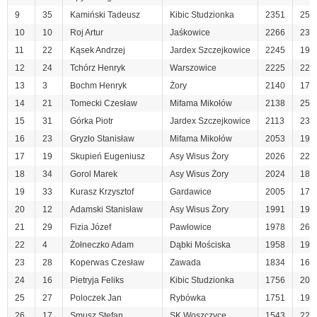
9
35
Kamiński Tadeusz
Kibic Studzionka
2351
25
10
10
Roj Artur
Jaśkowice
2266
23
11
22
Kąsek Andrzej
Jardex Szczejkowice
2245
19
12
24
Tchórz Henryk
Warszowice
2225
22
13
3
Bochm Henryk
Żory
2140
17
14
21
Tomecki Czesław
Mifama Mikołów
2138
25
15
31
Górka Piotr
Jardex Szczejkowice
2113
23
16
23
Gryzło Stanisław
Mifama Mikołów
2053
19
17
19
Skupień Eugeniusz
Asy Wisus Żory
2026
22
18
34
Gorol Marek
Asy Wisus Żory
2024
18
19
33
Kurasz Krzysztof
Gardawice
2005
17
20
12
Adamski Stanisław
Asy Wisus Żory
1991
19
21
29
Fizia Józef
Pawłowice
1978
26
22
4
Żołneczko Adam
Dąbki Mościska
1958
19
23
28
Koperwas Czesław
Zawada
1834
16
24
16
Pietryja Feliks
Kibic Studzionka
1756
20
25
27
Poloczek Jan
Rybówka
1751
19
26
17
Smusz Stefan
SK Woszczyce
1543
22