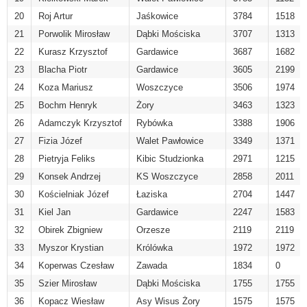
20
Roj Artur
Jaśkowice
3784
1518
21
Porwolik Mirosław
Dąbki Mościska
3707
1313
22
Kurasz Krzysztof
Gardawice
3687
1682
23
Blacha Piotr
Gardawice
3605
2199
24
Koza Mariusz
Woszczyce
3506
1974
25
Bochm Henryk
Żory
3463
1323
26
Adamczyk Krzysztof
Rybówka
3388
1906
27
Fizia Józef
Walet Pawłowice
3349
1371
28
Pietryja Feliks
Kibic Studzionka
2971
1215
29
Konsek Andrzej
KS Woszczyce
2858
2011
30
Kościelniak Józef
Łaziska
2704
1447
31
Kiel Jan
Gardawice
2247
1583
32
Obirek Zbigniew
Orzesze
2119
2119
33
Myszor Krystian
Królówka
1972
1972
34
Koperwas Czesław
Zawada
1834
0
35
Szier Mirosław
Dąbki Mościska
1755
1755
36
Kopacz Wiesław
Asy Wisus Żory
1575
1575