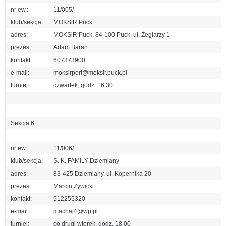
nr ew.:
11/005/
klub/sekcja:
MOKSiR Puck
adres:
MOKSiR Puck, 84-100 Puck, ul. Żeglarzy 1
prezes:
Adam Baran
kontakt:
607373900
e-mail:
moksirport@moksir.puck.pl
turniej:
czwartek, godz. 16:30
Sekcja 6
nr ew.:
11/006/
klub/sekcja:
S. K. FAMILY Dziemiany
adres:
83-425 Dziemiany, ul. Kopernika 20
prezes:
Marcin Żywicki
kontakt:
512255320
e-mail:
machaj4@wp.pl
turniej:
co drugi wtorek, godz. 18:00