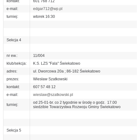
kontakt:
601 768 712
e-mail:
edgar712@wp.pl
turniej:
wtorek 16:30
Sekcja 4
nr ew.:
11/004
klub/sekcja:
K.S. LZS "Fala" Świekatowo
adres:
ul. Dworcowa 20a ; 86-182 Świekatowo
prezes:
Wiesław Szatkowski
kontakt:
607 57 48 12
e-mail:
wieslaw@szatkowski.pl
od 25-01-br. co 2 tygodnie w środę o 
turniej:
siedzibie Towarzystwa Rozwoju Gminy Świekatowo
Sekcja 5