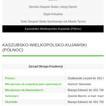
Opolski Związek Skata ( okręg Opole)
Śląsk-Południe
Tyski Związek Skata Sportowego (ok Miasto Tychy)
Kaszubsko-Wielkopolsko-Kujawski (Północ)
KASZUBSKO-WIELKOPOLSKO-KUJAWSKI
(PÓŁNOC)
Zarząd Okręgu II kadencji
Prezes:
Szatkowski Leszek tel. 601 6
Wiceprezes ds.organizacyjno-sportowych
:
Narloch Stanisław
Wiceprezes ds.finansowych :
Bianga Edward, tel. 601 768
Sekretarz:
Żywicki Marcin, e-mail: mach
Skarbnik:
Bianga Edward, tel. 601 768