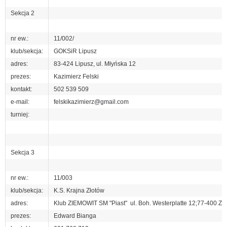
Sekcja 2
nr ew.:
11/002/
klub/sekcja:
GOKSiR Lipusz
adres:
83-424 Lipusz, ul. Młyńska 12
prezes:
Kazimierz Felski
kontakt:
502 539 509
e-mail:
felskikazimierz@gmail.com
turniej:
Sekcja 3
nr ew.:
11/003
klub/sekcja:
K.S. Krajna Złotów
adres:
Klub ZIEMOWIT SM "Piast" ul. Boh. Westerplatte 12;77-400 Zł
prezes:
Edward Bianga