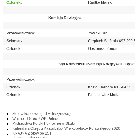
Członek:
Radtke Marek
Komisja Rewizyjna
Przewodniczący:
Żywicki Jan
Sekretarz:
Ciepłuch Stefania 697 290 5
Członek:
Gostomski Zenon
Sąd Koleżeński (Komisja Rozgrywek i Dyscyp
Przewodniczący:
Członek:
Kozieł Barbara tel. 604 590 6
Członek:
Biniakiewicz Marian
Złotów końcowe (ind.+ drużynowo)
Ważne - Okręg KWK Północ
Mistrzostwa Polski Północnej w Skata
Kalendarz Okręgu Kaszubsko- Wielkopolsko- Kujawskiego 2026
KRAJNA Złotów po 25T