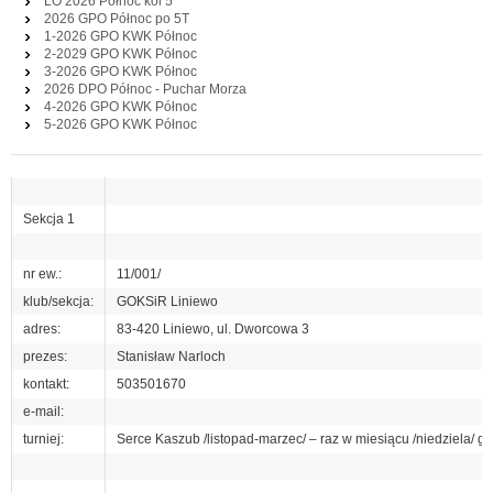
LO 2026 Północ kol 5
2026 GPO Północ po 5T
1-2026 GPO KWK Północ
2-2029 GPO KWK Północ
3-2026 GPO KWK Północ
2026 DPO Północ - Puchar Morza
4-2026 GPO KWK Północ
5-2026 GPO KWK Północ
Sekcja 1
nr ew.:
11/001/
klub/sekcja:
GOKSiR Liniewo
adres:
83-420 Liniewo, ul. Dworcowa 3
prezes:
Stanisław Narloch
kontakt:
503501670
e-mail:
turniej:
Serce Kaszub /listopad-marzec/ – raz w miesiącu /niedziela/ g