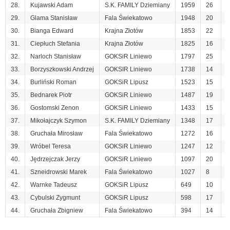
28.
Kujawski Adam
S.K. FAMILY Dziemiany
1959
26
9
29.
Glama Stanisław
Fala Świekatowo
1948
20
6
30.
Bianga Edward
Krajna Złotów
1853
22
8
31.
Ciepłuch Stefania
Krajna Złotów
1825
16
5
32.
Narloch Stanisław
GOKSiR Liniewo
1797
25
3
33.
Borzyszkowski Andrzej
GOKSIR Liniewo
1738
14
4
34.
Burliński Roman
GOKSiR Lipusz
1523
15
4
35.
Bednarek Piotr
GOKSiR Liniewo
1487
19
6
36.
Gostomski Zenon
GOKSiR Liniewo
1433
15
2
37.
Mikołajczyk Szymon
S.K. FAMILY Dziemiany
1348
17
6
38.
Gruchała Mirosław
Fala Świekatowo
1272
16
5
39.
Wróbel Teresa
GOKSiR Liniewo
1247
12
4
40.
Jędrzejczak Jerzy
GOKSiR Liniewo
1097
20
8
41.
Szneidrowski Marek
Fala Świekatowo
1027
8
4
42.
Warnke Tadeusz
GOKSiR Lipusz
649
10
4
43.
Cybulski Zygmunt
GOKSiR Lipusz
598
17
-
44.
Gruchała Zbigniew
Fala Świekatowo
394
14
-