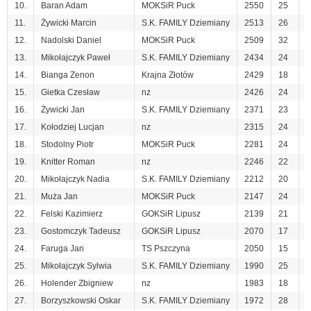
10.
Baran Adam
MOKSiR Puck
2550
25
7
11.
Żywicki Marcin
S.K. FAMILY Dziemiany
2513
26
9
12.
Nadolski Daniel
MOKSiR Puck
2509
32
1
13.
Mikołajczyk Paweł
S.K. FAMILY Dziemiany
2434
24
9
14.
Bianga Zenon
Krajna Złotów
2429
18
6
15.
Gietka Czesław
nz
2426
24
7
16.
Żywicki Jan
S.K. FAMILY Dziemiany
2371
23
5
17.
Kołodziej Lucjan
nz
2315
24
5
18.
Stodolny Piotr
MOKSiR Puck
2281
24
6
19.
Knitter Roman
nz
2246
22
3
20.
Mikołajczyk Nadia
S.K. FAMILY Dziemiany
2212
20
8
21.
Muża Jan
MOKSiR Puck
2147
24
8
22.
Felski Kazimierz
GOKSiR Lipusz
2139
21
6
23.
Gostomczyk Tadeusz
GOKSiR Lipusz
2070
17
8
24.
Faruga Jan
TS Pszczyna
2050
15
7
25.
Mikołajczyk Sylwia
S.K. FAMILY Dziemiany
1990
25
6
26.
Holender Zbigniew
nz
1983
18
4
27.
Borzyszkowski Oskar
S.K. FAMILY Dziemiany
1972
28
8