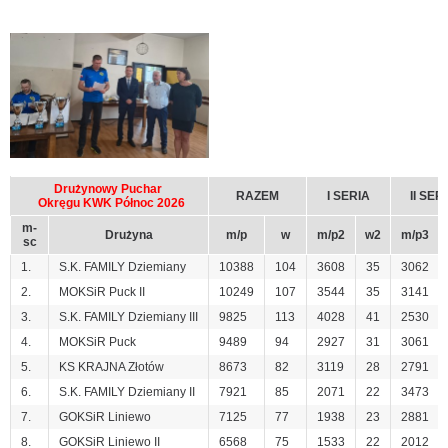
Drużynowy Puchar
RAZEM
I SERIA
II SER
Okręgu KWK Północ 2026
m-
Drużyna
m/p
w
m/p2
w2
m/p3
sc
1.
S.K. FAMILY Dziemiany
10388
104
3608
35
3062
2.
MOKSiR Puck II
10249
107
3544
35
3141
3.
S.K. FAMILY Dziemiany III
9825
113
4028
41
2530
4.
MOKSiR Puck
9489
94
2927
31
3061
5.
KS KRAJNA Złotów
8673
82
3119
28
2791
6.
S.K. FAMILY Dziemiany II
7921
85
2071
22
3473
7.
GOKSiR Liniewo
7125
77
1938
23
2881
8.
GOKSiR Liniewo II
6568
75
1533
22
2012