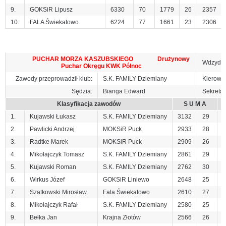
9.
GOKSiR Lipusz
6330
70
1779
26
2357
10.
FALA Świekatowo
6224
77
1661
23
2306
PUCHAR MORZA KASZUBSKIEGO Drużynowy
Wdzydze
Puchar Okręgu KWK Północ
Zawody przeprowadził klub:
S.K. FAMILY Dziemiany
Kierowni
Sędzia:
Bianga Edward
Sekretari
Klasyfikacja zawodów
S U M A
1.
Kujawski Łukasz
S.K. FAMILY Dziemiany
3132
29
9
2.
Pawlicki Andrzej
MOKSiR Puck
2933
28
8
3.
Radtke Marek
MOKSiR Puck
2909
26
1
4.
Mikołajczyk Tomasz
S.K. FAMILY Dziemiany
2861
29
9
5.
Kujawski Roman
S.K. FAMILY Dziemiany
2762
30
1
6.
Wirkus Józef
GOKSiR Liniewo
2648
25
9
7.
Szatkowski Mirosław
Fala Świekatowo
2610
27
7
8.
Mikołajczyk Rafał
S.K. FAMILY Dziemiany
2580
25
8
9.
Bełka Jan
Krajna Złotów
2566
26
1