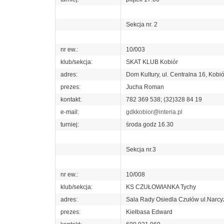
Sekcja nr. 2
nr ew.:
10/003
klub/sekcja:
SKAT KLUB Kobiór
adres:
Dom Kultury, ul. Centralna 16, Kobió
prezes:
Jucha Roman
kontakt:
782 369 538; (32)328 84 19
e-mail:
gdkkobior@interia.pl
turniej:
środa godz 16.30
Sekcja nr.3
nr ew.:
10/008
klub/sekcja:
KS CZUŁOWIANKA Tychy
adres:
Sala Rady Osiedla Czułów ul.Narc
prezes:
Kiełbasa Edward