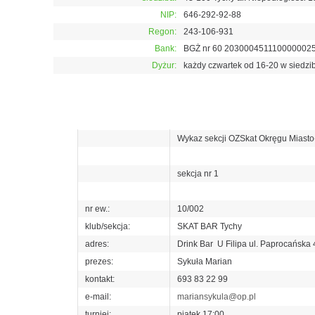
NIP:
646-292-92-88
Regon:
243-106-931
Bank:
BGŻ nr 60 203000451110000002
Dyżur:
każdy czwartek od 16-20 w siedzi
Wykaz sekcji OZSkat Okręgu Miasto
sekcja nr 1
nr ew.:
10/002
klub/sekcja:
SKAT BAR Tychy
adres:
Drink Bar U Filipa ul. Paprocańska
prezes:
Sykuła Marian
kontakt:
693 83 22 99
e-mail:
mariansykula@op.pl
turniej:
piątek 17:00