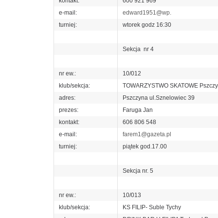
kontakt:
600 921 969
e-mail:
edward1951@wp.
turniej:
wtorek godz 16:30
Sekcja nr 4
nr ew.:
10/012
klub/sekcja:
TOWARZYSTWO SKATOWE Pszczy
adres:
Pszczyna ul.Sznelowiec 39
prezes:
Faruga Jan
kontakt:
606 806 548
e-mail:
farem1@gazeta.pl
turniej:
piątek god.17.00
Sekcja nr. 5
nr ew.:
10/013
klub/sekcja:
KS FILIP- Suble Tychy