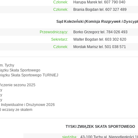
Członek:
Harupa Marek tel. 607 790 040
Członek:
Brania Bogdan tel. 607 327 489
Sąd Koleżeński
(Komisja Rozgrywek i Dyscypl
Przewodniczący:
Borko Grzegorz tel. 784 026 493
Sekretarz:
Walter Bogdan tel. 603 302 620
Członek:
Mordak Marisz tel. 501 038 571
m. Tychy
Związku Skata Sportowego
Związku Skata Sportowego TURNIEJ
ończenie sezonu 2025
hy
hy
hy
 Indywidualne i Drużynowe 2026
 wczasy ze skatem
TYSKI ZWIĄZEK SKATA SPORTOWEGO
siedziba:
43-100 Tychy al. Niepodległości 1