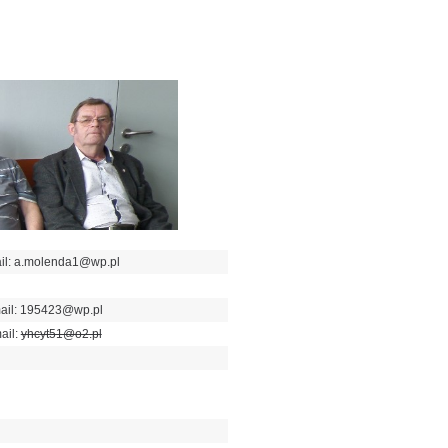
ail: a.molenda1@wp.pl
-mail: 195423@wp.pl
ail:
yhcyt51@o2.pl