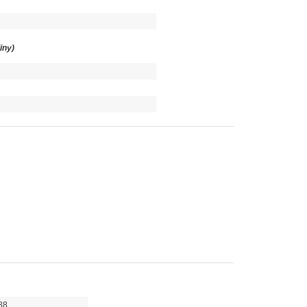
iny)
88