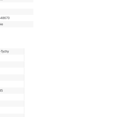
548670
bie
-Tychy
 45