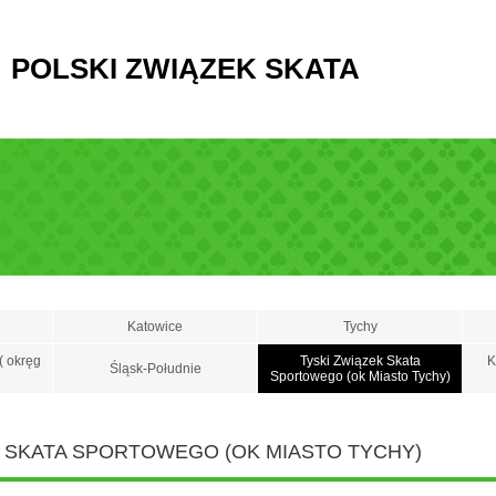
POLSKI ZWIĄZEK SKATA
Katowice
Tychy
( okręg
Tyski Związek Skata
K
Śląsk-Południe
Sportowego (ok Miasto Tychy)
K SKATA SPORTOWEGO (OK MIASTO TYCHY)