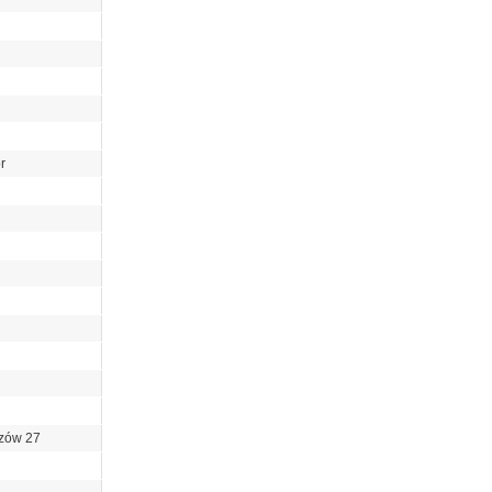
r
yzów 27