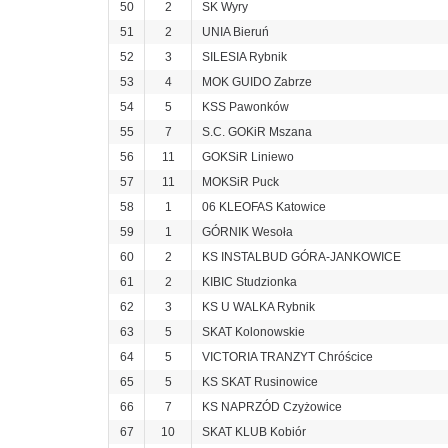
50
2
SK Wyry
51
2
UNIA Bieruń
52
3
SILESIA Rybnik
53
4
MOK GUIDO Zabrze
54
5
KSS Pawonków
55
7
S.C. GOKiR Mszana
56
11
GOKSiR Liniewo
57
11
MOKSiR Puck
58
1
06 KLEOFAS Katowice
59
1
GÓRNIK Wesoła
60
2
KS INSTALBUD GÓRA-JANKOWICE
61
2
KIBIC Studzionka
62
3
KS U WALKA Rybnik
63
5
SKAT Kolonowskie
64
5
VICTORIA TRANZYT Chróścice
65
5
KS SKAT Rusinowice
66
7
KS NAPRZÓD Czyżowice
67
10
SKAT KLUB Kobiór