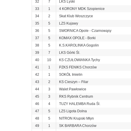
32
7
LKS Lyski
33
1
4 KORONY MDK Szopienice
34
2
Skat Klub Woszczyce
35
5
LZS Kujawy
36
5
SWORNICA Opole - Czarnowąsy
37
5
KOMAX OPOLE - Borki
38
5
K.S.KAROLINKA Gogolin
39
7
LKS Górki Śl.
40
10
KS CZUŁOWIANKA Tychy
41
1
PZKS FENIKS Chorzów
42
1
SOKÓŁ Imielin
43
2
KS Cieszyn – Filar
44
3
Walet Pawłowice
45
3
RKS Rybnik Centrum
46
4
TUZY HALEMBA Ruda Śl.
47
5
LZS Ligota Dolna
48
5
NITRON Krupski Młyn
49
1
SK BARBARA Chorzów