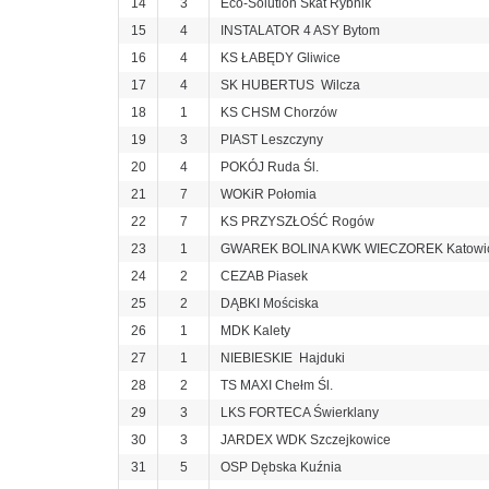
14
3
Eco-Solution Skat Rybnik
15
4
INSTALATOR 4 ASY Bytom
16
4
KS ŁABĘDY Gliwice
17
4
SK HUBERTUS Wilcza
18
1
KS CHSM Chorzów
19
3
PIAST Leszczyny
20
4
POKÓJ Ruda Śl.
21
7
WOKiR Połomia
22
7
KS PRZYSZŁOŚĆ Rogów
23
1
GWAREK BOLINA KWK WIECZOREK Katowi
24
2
CEZAB Piasek
25
2
DĄBKI Mościska
26
1
MDK Kalety
27
1
NIEBIESKIE Hajduki
28
2
TS MAXI Chełm Śl.
29
3
LKS FORTECA Świerklany
30
3
JARDEX WDK Szczejkowice
31
5
OSP Dębska Kuźnia