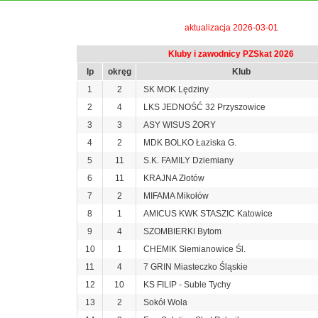
aktualizacja 2026-03-01
Kluby i zawodnicy PZSkat 2026
lp
okręg
Klub
1
2
SK MOK Lędziny
2
4
LKS JEDNOŚĆ 32 Przyszowice
3
3
ASY WISUS ŻORY
4
2
MDK BOLKO Łaziska G.
5
11
S.K. FAMILY Dziemiany
6
11
KRAJNA Złotów
7
2
MIFAMA Mikołów
8
1
AMICUS KWK STASZIC Katowice
9
4
SZOMBIERKI Bytom
10
1
CHEMIK Siemianowice Śl.
11
4
7 GRIN Miasteczko Śląskie
12
10
KS FILIP - Suble Tychy
13
2
Sokół Wola