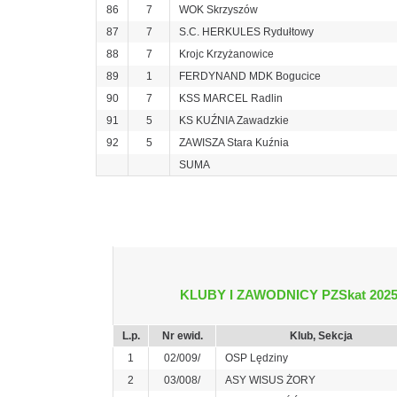
86
7
WOK Skrzyszów
87
7
S.C. HERKULES Rydułtowy
88
7
Krojc Krzyżanowice
89
1
FERDYNAND MDK Bogucice
90
7
KSS MARCEL Radlin
91
5
KS KUŹNIA Zawadzkie
92
5
ZAWISZA Stara Kuźnia
SUMA
KLUBY I ZAWODNICY PZSkat 202
L.p.
Nr ewid.
Klub, Sekcja
1
02/009/
OSP Lędziny
2
03/008/
ASY WISUS ŻORY