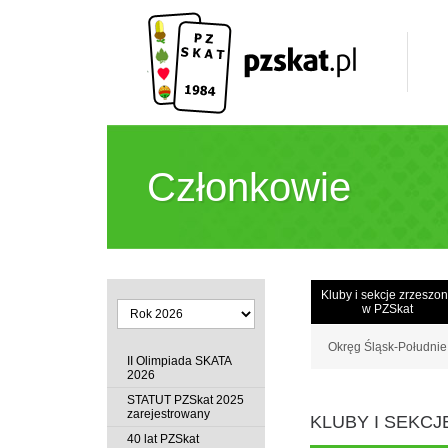
Członkowie
Kluby i sekcje zrzeszo
w PZSkat
Okręg Śląsk-Południe
II Olimpiada SKATA
2026
STATUT PZSkat 2025
zarejestrowany
KLUBY I SEKC
40 lat PZSkat