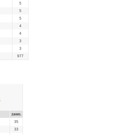
5
5
5
4
4
3
3
977
5
zawo.
35
33