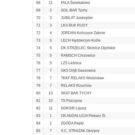
68
11
FALA Świekatowo
69
2
GOL-BAR Tychy
70
3
JUBILAT Jastrzębie
71
3
LKS BUK RUDY
72
4
JORDAN Kończyce Zabrze
73
5
LECH Kędzierzyn-Koźle
74
5
DK STRZELEC Strzelce Opolskie
75
5
RAMSCH Chrzowice
76
5
LZS Leśnica
77
7
GKS DĄB Gaszowice
78
7
TKKF RELAKS Wodzisław
79
7
RELAKS Rzuchów
80
10
SKAT BAR TYCHY
81
10
TS Pszczyna
82
11
GOKSiR Lipusz
83
1
OK ANDALUZJA Piekary Śl.
84
1
ZGODA Repty
85
7
S.C. STRAŻAK Głożyny