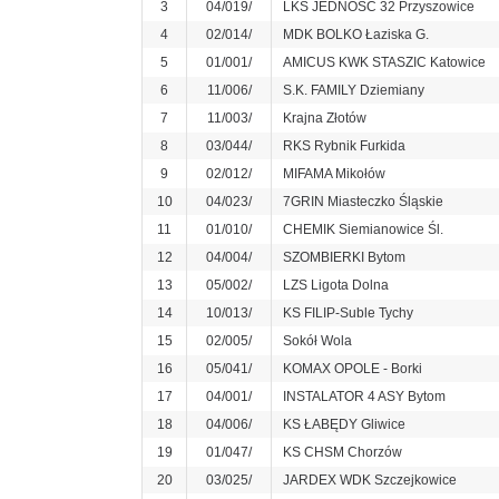
3
04/019/
LKS JEDNOŚĆ 32 Przyszowice
4
02/014/
MDK BOLKO Łaziska G.
5
01/001/
AMICUS KWK STASZIC Katowice
6
11/006/
S.K. FAMILY Dziemiany
7
11/003/
Krajna Złotów
8
03/044/
RKS Rybnik Furkida
9
02/012/
MIFAMA Mikołów
10
04/023/
7GRIN Miasteczko Śląskie
11
01/010/
CHEMIK Siemianowice Śl.
12
04/004/
SZOMBIERKI Bytom
13
05/002/
LZS Ligota Dolna
14
10/013/
KS FILIP-Suble Tychy
15
02/005/
Sokół Wola
16
05/041/
KOMAX OPOLE - Borki
17
04/001/
INSTALATOR 4 ASY Bytom
18
04/006/
KS ŁABĘDY Gliwice
19
01/047/
KS CHSM Chorzów
20
03/025/
JARDEX WDK Szczejkowice