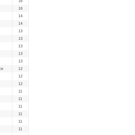
16
16
14
14
13
13
13
13
13
ce
12
12
12
11
11
11
11
11
11