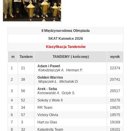
II Międzynarodowa Olimpiada
SKAT Katowice 2026
Klasyfikacja Tandemów
m
Tandem
TANDEMY ( końcowy)
wynik
Adam i Paweł
1
21
22374
Kołodziejczyk A. Herman P.
Golden Warrios
2
38
20741
Wojaczek Ł. Michalski D.
Arek - Seba
3
56
20517
Konowalski A. Grzyb S.
4
52
Sokoły z Wole II
20276
5
34
RR Team
19825
6
57
Victory Olivia
19575
7
3
Hart zu Glas
19169
8
32
Katastrofa Team
19101