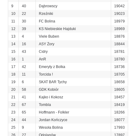
9
40
Dąbrowscy
19042
10
22
Rzeźniki
19023
11
30
FC Bolina
18979
12
39
KS Niebieskie Hajduki
18969
13
4
Viele Buben
18876
14
16
ASY Żory
18844
15
43
Cidry
18781
16
1
AnR
18780
17
42
Emeryty z Bolka
18736
18
11
Torcida !
18705
19
6
SKAT BAR Tychy
18658
20
58
GDK Kobiór
18605
21
41
Kajko i Kokosz
18457
22
67
Tombla
18419
23
65
Hoffmann - Folkler
18266
24
44
Jordan Kończyce
18077
25
9
Wesoła Bolina
17993
26
27
Odolanów
17897