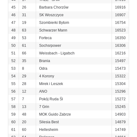
45
26
Barbara Chorzów
16916
46
31
SK Woszczyce
16907
47
19
Szombierki Bytom
16754
48
63
Schwarzer Mann
16523
49
53
Forteca
16350
50
61
Sochsrpower
16306
51
66
Weissbach - Ligatsch
16216
52
35
Brania
15497
53
8
Odra
15473
54
29
4 Korony
15322
55
28
Mirek i Leszek
15304
56
12
ANO
15296
57
7
Pokój Ruda Śl
15272
58
13
7 Grin
15245
59
48
MOK Guido Zabrze
14903
60
20
Silesia Best
14879
61
60
Hellesheim
14749