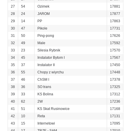
27
54
Ozimek
17881
28
24
JAROM
17877
29
14
PP
17863
30
47
Pikole
17731
31
50
Ping-pong
17626
32
49
Male
17592
33
23
Silesia Rybnik
17570
34
45
Instalator Bytom I
17567
35
37
Instalator II
17450
36
55
Chopy z wiyrchu
17448
37
46
ChSM I
17378
38
36
SO trans
17325
39
33
KS Bolina
17312
40
62
2W
17236
41
51
KS Skat Rusinowice
17168
42
10
Reta
17131
43
15
Internetowi
17095
44
17
TRZE - SAM
17010